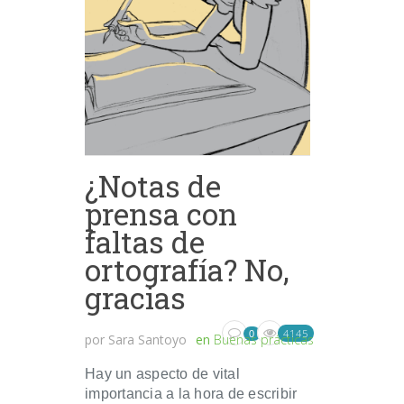
¿Notas de
prensa con
faltas de
ortografía? No,
gracias
4145
0
por
Sara Santoyo
en
Buenas prácticas
Hay un aspecto de vital
importancia a la hora de escribir