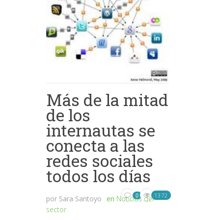
Más de la mitad
de los
internautas se
conecta a las
redes sociales
todos los días
1372
0
por
Sara Santoyo
en
Noticias del
sector