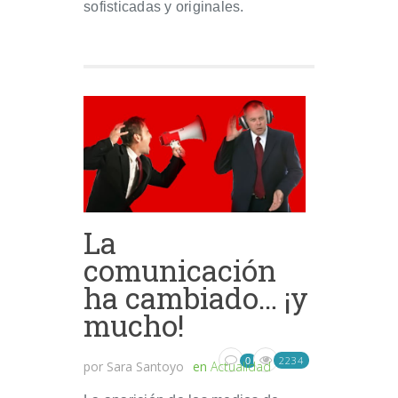
sofisticadas y originales.
La
comunicación
ha cambiado… ¡y
mucho!
2234
0
por
Sara Santoyo
en
Actualidad