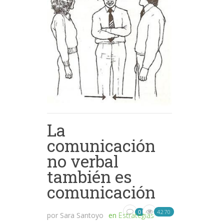
La
comunicación
no verbal
también es
comunicación
4270
0
por
Sara Santoyo
en
Estrategias