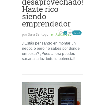
desaprovechado!
Hazte rico
siendo
emprendedor
2292
0
por
Sara Santoyo
en
Actualidad
¿Estás pensando en montar un
negocio pero no sabes por dónde
empezar? ¡Pues ahora puedes
sacar a la luz todo tu potencial!