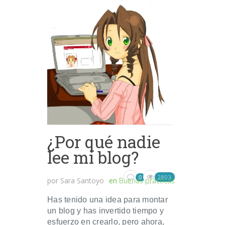
¿Por qué nadie
lee mi blog?
2803
0
por
Sara Santoyo
en
Buenas prácticas
Has tenido una idea para montar
un blog y has invertido tiempo y
esfuerzo en crearlo, pero ahora,