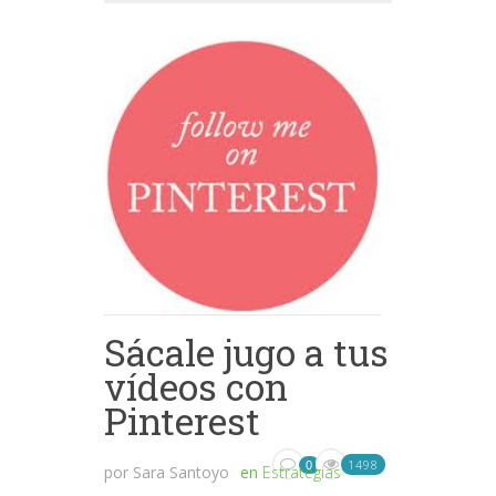
Sácale jugo a tus
vídeos con
Pinterest
1498
0
por
Sara Santoyo
en
Estrategias