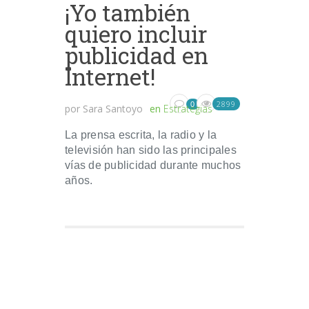
¡Yo también
quiero incluir
publicidad en
Internet!
2899
0
por
Sara Santoyo
en
Estrategias
La prensa escrita, la radio y la
televisión han sido las principales
vías de publicidad durante muchos
años.