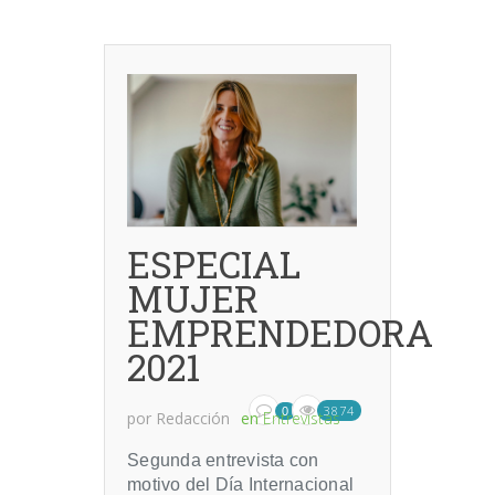
ESPECIAL
MUJER
EMPRENDEDORA
2021
3874
0
por
Redacción
en
Entrevistas
Segunda entrevista con
motivo del Día Internacional