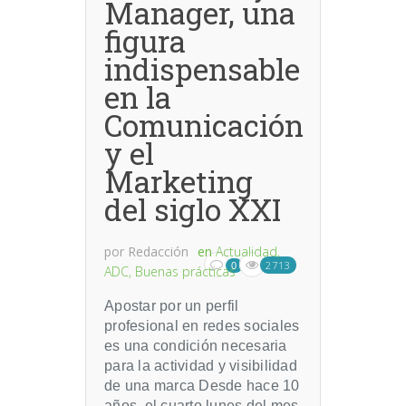
Manager, una
figura
indispensable
en la
Comunicación
y el
Marketing
del siglo XXI
por
Redacción
en
Actualidad
,
2713
0
ADC
,
Buenas prácticas
Apostar por un perfil
profesional en redes sociales
es una condición necesaria
para la actividad y visibilidad
de una marca Desde hace 10
años, el cuarto lunes del mes