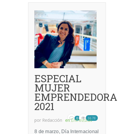
ESPECIAL
MUJER
EMPRENDEDORA
2021
3678
0
por
Redacción
en
Entrevistas
8 de marzo, Día Internacional