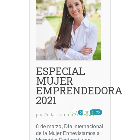
ESPECIAL
MUJER
EMPRENDEDORA
2021
2470
0
por
Redacción
en
Entrevistas
8 de marzo, Día Internacional
de la Mujer Entrevistamos a