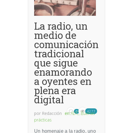
La radio, un
medio de
comunicación
tradicional
que sigue
enamorando
a oyentes en
plena era
digital
4277
0
por
Redacción
en
ADC
,
Buenas
prácticas
Un homenaje a la radio, uno