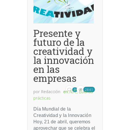
Presente y
futuro de la
creatividad y
la innovación
en las
empresas
2841
0
por
Redacción
en
ADC
,
Buenas
prácticas
Día Mundial de la
Creatividad y la Innovación
Hoy, 21 de abril, queremos
aprovechar que se celebra el