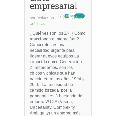
empresarial
2657
0
por
Redacción
en
ADC
,
Buenas
prácticas
¿Quiénes son los Z?, ¿Cómo
reaccionan e interactúan?
Conocerlos es una
necesidad urgente para
liderar nuevos equipos La
conocida como Generación
Z, recordemos, son los
chicos y chicas que han
nacido entre los años 1994 y
2010. La necesidad de
cambio forzada por la
pandemia está haciendo del
entorno VUCA (Visión,
Uncertainty, Complexity,
Ambiguity) un entorno más