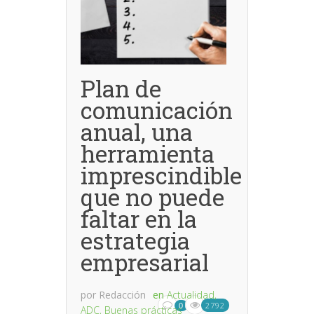
Plan de
comunicación
anual, una
herramienta
imprescindible
que no puede
faltar en la
estrategia
empresarial
por
Redacción
en
Actualidad
,
2792
0
ADC
,
Buenas prácticas