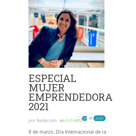
ESPECIAL
MUJER
EMPRENDEDORA
2021
3680
0
por
Redacción
en
Entrevistas
8 de marzo, Día Internacional de la