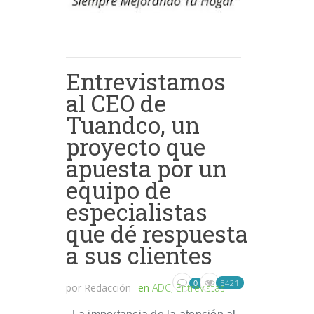
Entrevistamos
al CEO de
Tuandco, un
proyecto que
apuesta por un
equipo de
especialistas
que dé respuesta
a sus clientes
5421
0
por
Redacción
en
ADC
,
Entrevistas