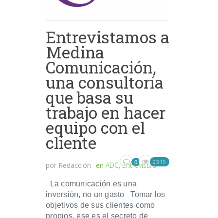
Entrevistamos a
Medina
Comunicación,
una consultoría
que basa su
trabajo en hacer
equipo con el
cliente
2319
0
por
Redacción
en
ADC
,
Entrevistas
La comunicación es una
inversión, no un gasto Tomar los
objetivos de sus clientes como
propios, ese es el secreto de