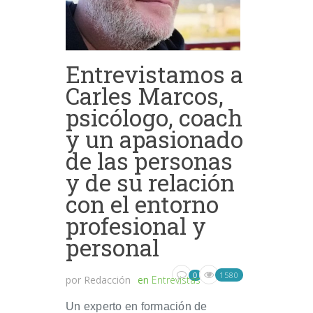
Entrevistamos a
Carles Marcos,
psicólogo, coach
y un apasionado
de las personas
y de su relación
con el entorno
profesional y
personal
1580
0
por
Redacción
en
Entrevistas
Un experto en formación de