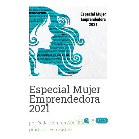
Especial Mujer
Emprendedora
2021
5220
0
por
Redacción
en
ADC
,
Buenas
prácticas
,
Entrevistas