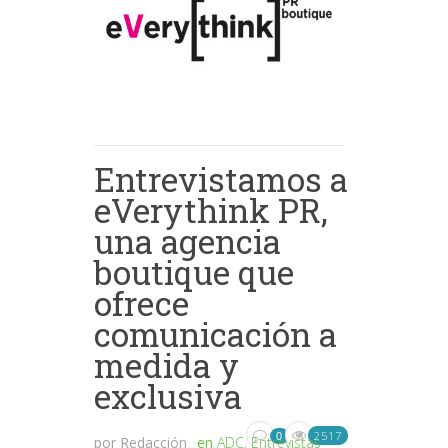
Entrevistamos a
eVerythink PR,
una agencia
boutique que
ofrece
comunicación a
medida y
exclusiva
2517
0
por
Redacción
en
ADC
,
Entrevistas