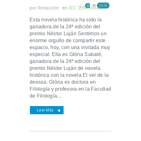
1978
0
por
Redacción
en
ADC
,
Entrevistas
Esta novela histórica ha sido la
ganadora de la 24ª edición del
premio Nèstor Luján Sentimos un
enorme orgullo de compartir este
espacio, hoy, con una invitada muy
especial. Ella es Glòria Sabaté,
ganadora de la 24ª edición del
premio Nèstor Luján de novela
histórica con la novela El vel de la
deessa. Glòria es doctora en
Filología y profesora en la Facultad
de Filología...
Leer Más