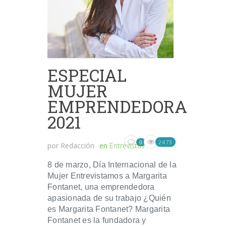
ESPECIAL
MUJER
EMPRENDEDORA
2021
2473
0
por
Redacción
en
Entrevistas
8 de marzo, Día Internacional de la
Mujer Entrevistamos a Margarita
Fontanet, una emprendedora
apasionada de su trabajo ¿Quién
es Margarita Fontanet? Margarita
Fontanet es la fundadora y