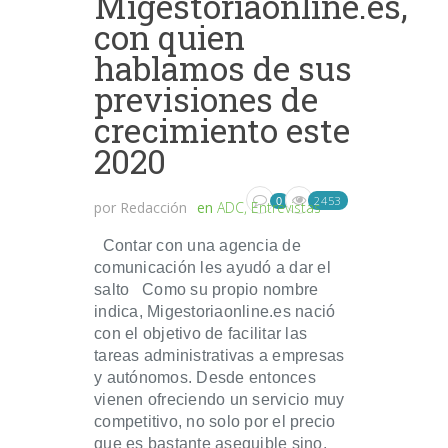
Migestoriaonline.es,
con quien
hablamos de sus
previsiones de
crecimiento este
2020
2453
0
por
Redacción
en
ADC
,
Entrevistas
Contar con una agencia de
comunicación les ayudó a dar el
salto Como su propio nombre
indica, Migestoriaonline.es nació
con el objetivo de facilitar las
tareas administrativas a empresas
y autónomos. Desde entonces
vienen ofreciendo un servicio muy
competitivo, no solo por el precio
que es bastante asequible sino,