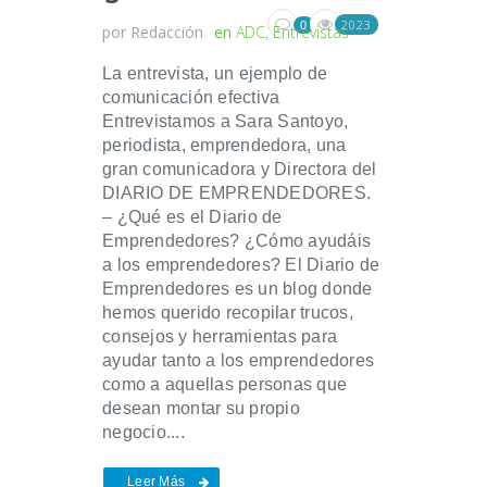
2023
0
por
Redacción
en
ADC
,
Entrevistas
La entrevista, un ejemplo de
comunicación efectiva
Entrevistamos a Sara Santoyo,
periodista, emprendedora, una
gran comunicadora y Directora del
DIARIO DE EMPRENDEDORES.
– ¿Qué es el Diario de
Emprendedores? ¿Cómo ayudáis
a los emprendedores? El Diario de
Emprendedores es un blog donde
hemos querido recopilar trucos,
consejos y herramientas para
ayudar tanto a los emprendedores
como a aquellas personas que
desean montar su propio
negocio....
Leer Más