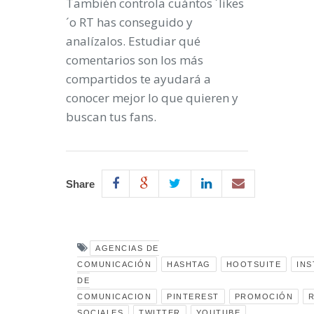
También controla cuántos ´likes
´o RT has conseguido y
analízalos. Estudiar qué
comentarios son los más
compartidos te ayudará a
conocer mejor lo que quieren y
buscan tus fans.
Share
AGENCIAS DE
COMUNICACIÓN
HASHTAG
HOOTSUITE
IN
DE
COMUNICACION
PINTEREST
PROMOCIÓN
SOCIALES
TWITTER
YOUTUBE