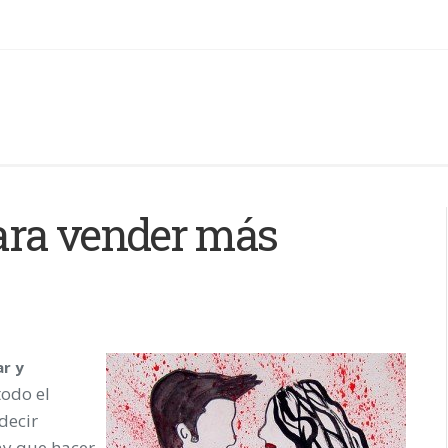
ara vender más
r y
todo el
decir
ay que hacer