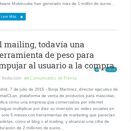
ftware Mobincube han generado más de 1 millón de euros...
Leer Más
l mailing, todavía una
erramienta de peso para
mpujar al usuario a la compra
1414
0
r
Redacción
en
Comunicados de Prensa
rid, 7 de julio de 2015.- Borja Martínez, director ejecutivo de
imalCLan, plataforma de venta de productos para mascotas,
plica cómo una empresa que comercializa por internet
sigue multiplicar por diez su inversión en redes sociales en
n solo 5 meses con herramientas de marketing que parecían
oletas, como el blog o el mailing, y alcanzar una cifra de
turación de 2 millones de euros...