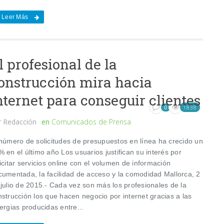
Leer Más
l profesional de la
onstrucción mira hacia
nternet para conseguir clientes
1838
0
r
Redacción
en
Comunicados de Prensa
 número de solicitudes de presupuestos en línea ha crecido un
 en el último año Los usuarios justifican su interés por
icitar servicios online con el volumen de información
cumentada, la facilidad de acceso y la comodidad Mallorca, 2
 julio de 2015.- Cada vez son más los profesionales de la
strucción los que hacen negocio por internet gracias a las
ergias producidas entre...