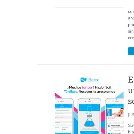
Ya
com
an
pr
si
cr
E
u
s
po
Se
hi