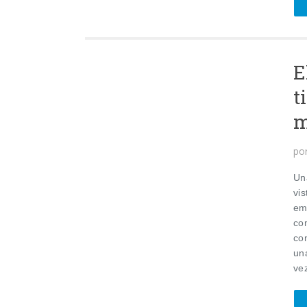
E
t
m
po
Un
vis
em
com
co
un
vez