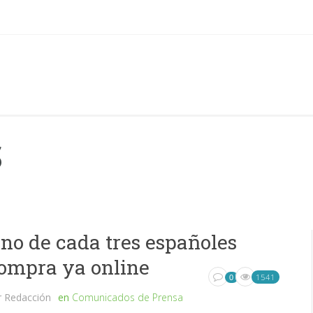
S
no de cada tres españoles
ompra ya online
1541
0
r
Redacción
en
Comunicados de Prensa