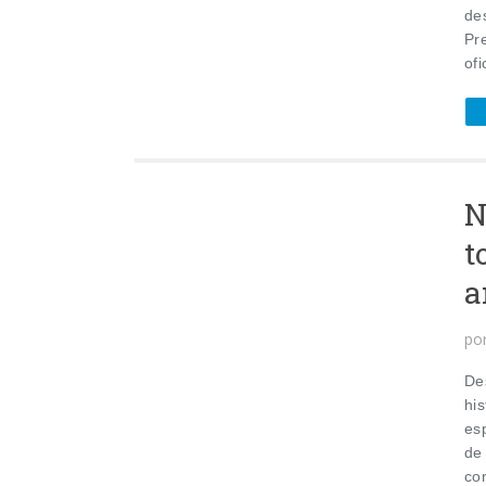
de
Pr
ofi
N
t
a
po
De
hi
es
de
con