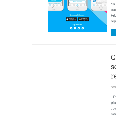
en
eu
Fi
hi
C
s
r
po
Re
pla
co
mó