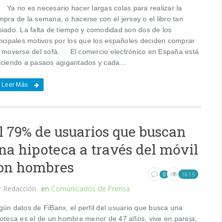
 no es necesario hacer largas colas para realizar la
pra de la semana, o hacerse con el jersey o el libro tan
siado. La falta de tiempo y comodidad son dos de los
incipales motivos por los que los españoles deciden comprar
n moverse del sofá. El comercio electrónico en España está
eciendo a pasaos agigantados y cada...
Leer Más
l 79% de usuarios que buscan
na hipoteca a través del móvil
on hombres
1615
0
r
Redacción
en
Comunicados de Prensa
gún datos de FiBanx, el perfil del usuario que busca una
poteca es el de un hombre menor de 47 años, vive en pareja,