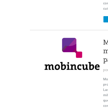
co
cui
M
m
p
po
Mo
pr
La
mi
qu
co