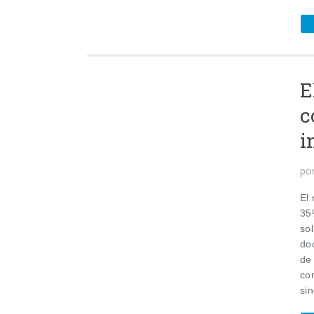
E
c
i
po
El
35%
sol
do
de
con
sin