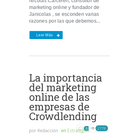
Nicolás Carcelén, consultor de
marketing online y fundador de
Janicolas , se esconden varias
razones por las que debemos...
Leer Más
La importancia
del marketing
online de las
empresas de
Crowdlending
2778
0
por
Redacción
en
Estrategias