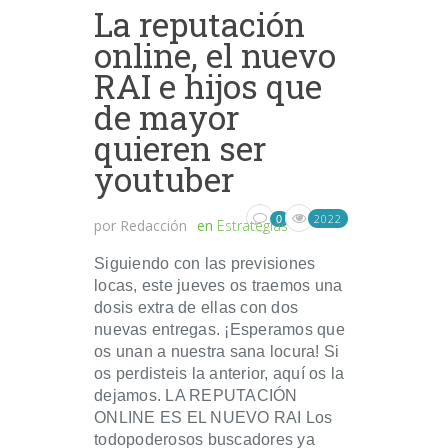
La reputación
online, el nuevo
RAI e hijos que
de mayor
quieren ser
youtuber
2022
0
por
Redacción
en
Estrategias
Siguiendo con las previsiones
locas, este jueves os traemos una
dosis extra de ellas con dos
nuevas entregas. ¡Esperamos que
os unan a nuestra sana locura! Si
os perdisteis la anterior, aquí os la
dejamos. LA REPUTACIÓN
ONLINE ES EL NUEVO RAI Los
todopoderosos buscadores ya