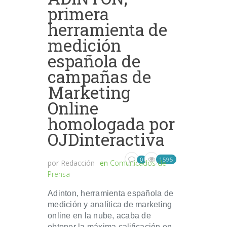
primera
herramienta de
medición
española de
campañas de
Marketing
Online
homologada por
OJDinteractiva
1595
0
por
Redacción
en
Comunicados de
Prensa
Adinton, herramienta española de
medición y analítica de marketing
online en la nube, acaba de
obtener la máxima calificación en