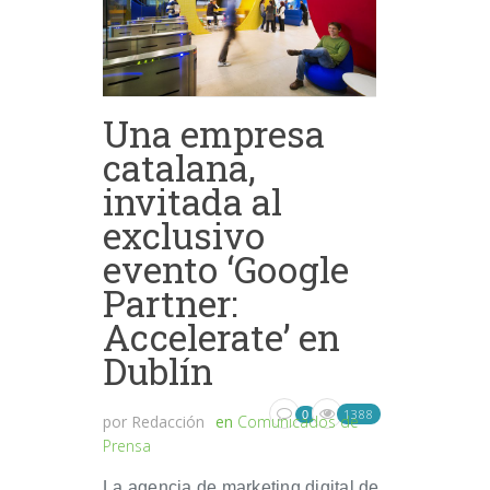
Una empresa
catalana,
invitada al
exclusivo
evento ‘Google
Partner:
Accelerate’ en
Dublín
1388
0
por
Redacción
en
Comunicados de
Prensa
La agencia de marketing digital de