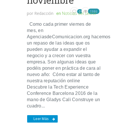
noviembre
1986
0
por
Redacción
en
Noticias del sector
Como cada primer viernes de
mes, en
AgenciasdeComunicacion.org hacemos
un repaso de las ideas que os
pueden ayudar a expandir el
negocio y a crecer con vuestra
empresa. Son algunas ideas que
podéis poner en práctica de cara al
nuevo año: Cómo estar al tanto de
nuestra reputación online
Descubre la Tech Experience
Conference Barcelona 2016 de la
mano de Gladys Cali Construye un
cuadro...
Leer Más