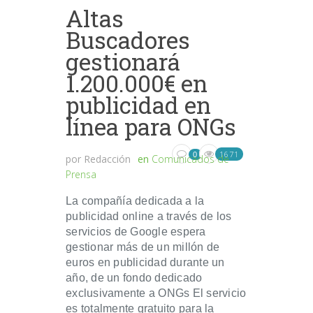
Altas
Buscadores
gestionará
1.200.000€ en
publicidad en
línea para ONGs
1671
0
por
Redacción
en
Comunicados de
Prensa
La compañía dedicada a la
publicidad online a través de los
servicios de Google espera
gestionar más de un millón de
euros en publicidad durante un
año, de un fondo dedicado
exclusivamente a ONGs El servicio
es totalmente gratuito para la