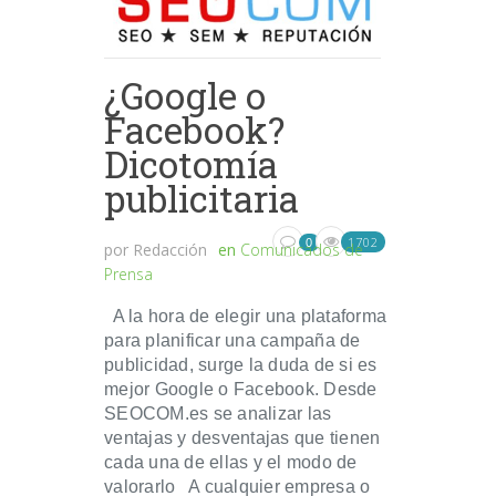
¿Google o
Facebook?
Dicotomía
publicitaria
1702
0
por
Redacción
en
Comunicados de
Prensa
A la hora de elegir una plataforma
para planificar una campaña de
publicidad, surge la duda de si es
mejor Google o Facebook. Desde
SEOCOM.es se analizar las
ventajas y desventajas que tienen
cada una de ellas y el modo de
valorarlo A cualquier empresa o