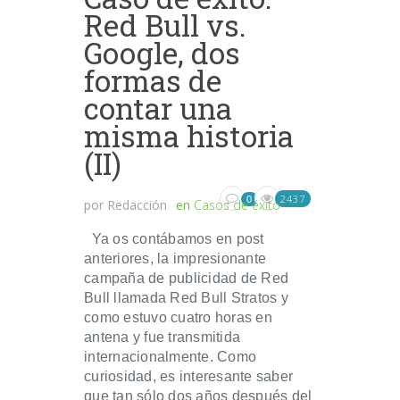
Red Bull vs.
Google, dos
formas de
contar una
misma historia
(II)
2437
0
por
Redacción
en
Casos de éxito
Ya os contábamos en post
anteriores, la impresionante
campaña de publicidad de Red
Bull llamada Red Bull Stratos y
como estuvo cuatro horas en
antena y fue transmitida
internacionalmente. Como
curiosidad, es interesante saber
que tan sólo dos años después del