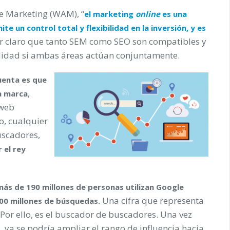
e Marketing (WAM), “
el marketing
online
es una
e un control total y flexibilidad en la inversión, y es
er claro que tanto SEM como SEO son compatibles y
ilidad si ambas áreas actúan conjuntamente.
uenta es que
,
a marca
 web
o, cualquier
uscadores,
 el rey
más de 190 millones de personas utilizan Google
Una cifra que representa
00 millones de búsquedas.
 Por ello, es el buscador de buscadores. Una vez
 ya se podría ampliar el rango de influencia hacia