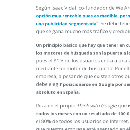
Según Isaac Vidal, co-fundador de We Ar
opción muy rentable pues es medible, permit
. Se debe ten
una publicidad segmentada
”
que se gana mucho más tráfico y credib
Un principio básico que hay que tener en c
los motores de búsqueda son la puerta a l
pues el 81% de los usuarios entra a una
mediante un motor de búsqueda. Por ell
empresa, a pesar de que existen otros b
debe elegir
posicionarse en Google por ser
absoluto en España.
Reza en el propio
Think with Google
que
todos los meses con un resultado de 100.0
el 80% de todos los usuarios de Internet.
que nuestra empresa esté asentado en él,