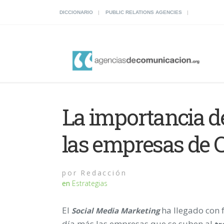
DICCIONARIO
PUBLIC RELATIONS AGENCIES
La importancia d
las empresas de 
por
Redacción
en
Estrategias
El
ha llegado con f
Social Media Marketing
día más las empresas que se suben al
tr