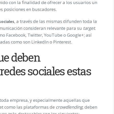
ido con la finalidad de ofrecer a los usuarios un
res posiciones en buscadores.
, a través de las mismas difunden toda la
sociales
municación consideran relevante para su
target
.
omo Facebook, Twitter, YouTube o Google+; así
adas como son LinkedIn o Pinterest.
que deben
edes sociales estas
e toda empresa, y especialmente aquellas que
rnet como las plataformas de
crowdlending
, deben
vos más destacables son los siguientes: