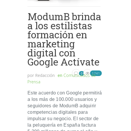
ModumB brinda
a los estilistas
formación en
marketing
digital con
Google Actívate
1741
0
por
Redacción
en
Comunicados de
Prensa
Este acuerdo con Google permitirá
a los más de 100.000 usuarios y
seguidores de ModumB adquirir
competencias digitales para
impulsar su negocio. El sector de
la peluquería en España factura