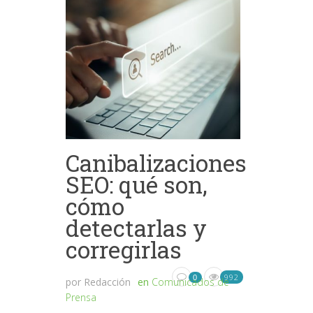
Canibalizaciones
SEO: qué son,
cómo
detectarlas y
corregirlas
992
0
por
Redacción
en
Comunicados de
Prensa