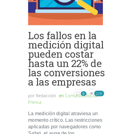
Los fallos en la
medición digital
pueden costar
hasta un 22% de
las conversiones
a las empresas
228
0
por
Redacción
en
Comunicados de
Prensa
La medición digital atraviesa un
momento crítico. Las restricciones
aplicadas por navegadores como
Safari, el auge de los