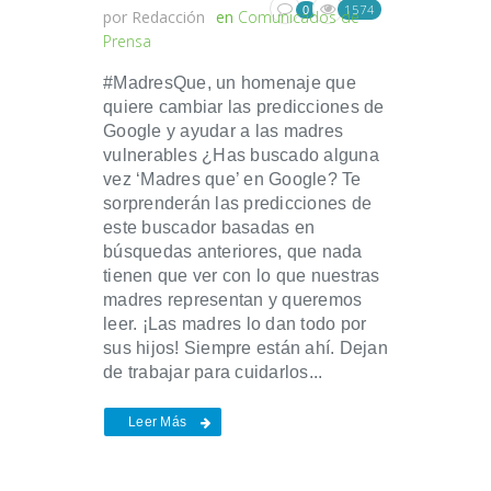
1574
0
por
Redacción
en
Comunicados de
Prensa
#MadresQue, un homenaje que
quiere cambiar las predicciones de
Google y ayudar a las madres
vulnerables ¿Has buscado alguna
vez ‘Madres que’ en Google? Te
sorprenderán las predicciones de
este buscador basadas en
búsquedas anteriores, que nada
tienen que ver con lo que nuestras
madres representan y queremos
leer. ¡Las madres lo dan todo por
sus hijos! Siempre están ahí. Dejan
de trabajar para cuidarlos...
Leer Más