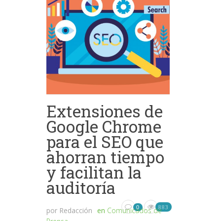
Extensiones de
Google Chrome
para el SEO que
ahorran tiempo
y facilitan la
auditoría
883
0
por
Redacción
en
Comunicados de