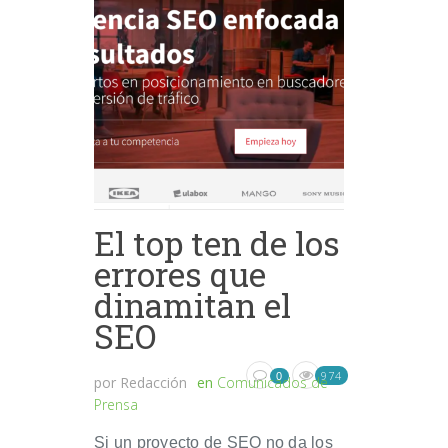
El top ten de los
errores que
dinamitan el
SEO
974
0
por
Redacción
en
Comunicados de
Prensa
Si un proyecto de SEO no da los