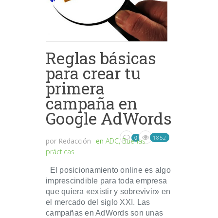
Reglas básicas
para crear tu
primera
campaña en
Google AdWords
1852
0
por
Redacción
en
ADC
,
Buenas
prácticas
El posicionamiento online es algo
imprescindible para toda empresa
que quiera «existir y sobrevivir» en
el mercado del siglo XXI. Las
campañas en AdWords son unas