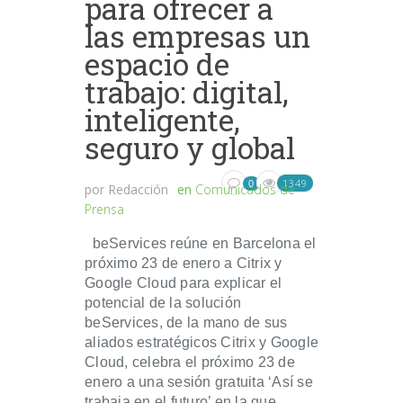
para ofrecer a
las empresas un
espacio de
trabajo: digital,
inteligente,
seguro y global
1349
0
por
Redacción
en
Comunicados de
Prensa
beServices reúne en Barcelona el
próximo 23 de enero a Citrix y
Google Cloud para explicar el
potencial de la solución
beServices, de la mano de sus
aliados estratégicos Citrix y Google
Cloud, celebra el próximo 23 de
enero a una sesión gratuita ‘Así se
trabaja en el futuro’ en la que