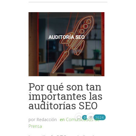
Por qué son tan
importantes las
auditorías SEO
1024
0
por
Redacción
en
Comunicados de
Prensa