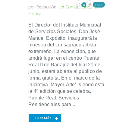
1446
0
por
Redacción
en
Comunicados de
Prensa
El Director del Instituto Municipal
de Servicios Sociales, Don José
Manuel Expósito, inaugurará la
muestra del consagrado artista
extremeño. La exposición, que
tendrá lugar en el centro Puente
Real II de Badajoz del 6 al 21 de
junio, estará abierta al público de
forma gratuita. En el marco de la
iniciativa ‘Mayor-Arte’, siendo esta
la 4º edición que se celebra,
Puente Real, Servicios
Residenciales para...
Leer Más