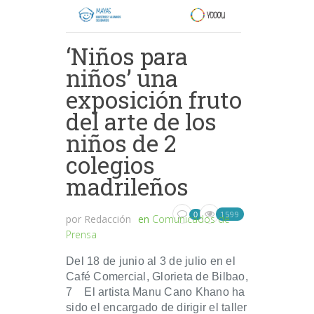
‘Niños para
niños’ una
exposición fruto
del arte de los
niños de 2
colegios
madrileños
1599
0
por
Redacción
en
Comunicados de
Prensa
Del 18 de junio al 3 de julio en el
Café Comercial, Glorieta de Bilbao,
7 El artista Manu Cano Khano ha
sido el encargado de dirigir el taller