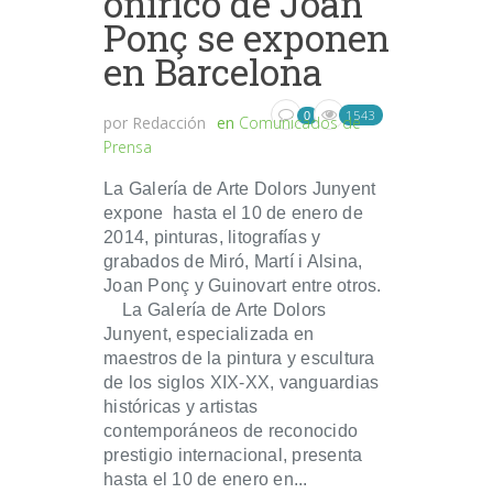
onírico de Joan
Ponç se exponen
en Barcelona
1543
0
por
Redacción
en
Comunicados de
Prensa
La Galería de Arte Dolors Junyent
expone hasta el 10 de enero de
2014, pinturas, litografías y
grabados de Miró, Martí i Alsina,
Joan Ponç y Guinovart entre otros.
La Galería de Arte Dolors
Junyent, especializada en
maestros de la pintura y escultura
de los siglos XIX-XX, vanguardias
históricas y artistas
contemporáneos de reconocido
prestigio internacional, presenta
hasta el 10 de enero en...