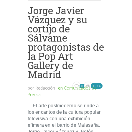
Jorge Javier
Vázquez y su
cortijo de
Sálvame
protagonistas de
la Pop Art
Gallery de
Madrid
1514
0
por
Redacción
en
Comunicados de
Prensa
El arte postmoderno se rinde a
los encantos de la cultura popular
televisiva con una exhibición
efímera en el barrio de Malasaña.
Jorge Javier Vázquez y Belén