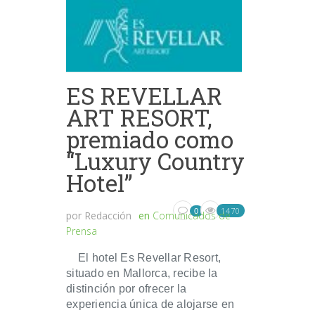
ES REVELLAR
ART RESORT,
premiado como
“Luxury Country
Hotel”
1470
0
por
Redacción
en
Comunicados de
Prensa
El hotel Es Revellar Resort,
situado en Mallorca, recibe la
distinción por ofrecer la
experiencia única de alojarse en