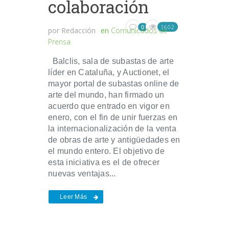
colaboración
1602
0
por
Redacción
en
Comunicados de
Prensa
Balclis, sala de subastas de arte
líder en Cataluña, y Auctionet, el
mayor portal de subastas online de
arte del mundo, han firmado un
acuerdo que entrado en vigor en
enero, con el fin de unir fuerzas en
la internacionalización de la venta
de obras de arte y antigüedades en
el mundo entero. El objetivo de
esta iniciativa es el de ofrecer
nuevas ventajas...
Leer Más