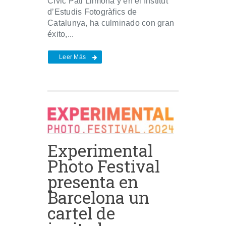
Cívic Pati Llimona y en el Institut
d’Estudis Fotogràfics de
Catalunya, ha culminado con gran
éxito,...
Leer Más
Experimental
Photo Festival
presenta en
Barcelona un
cartel de