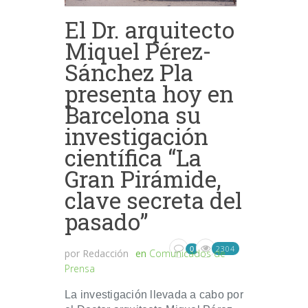
El Dr. arquitecto
Miquel Pérez-
Sánchez Pla
presenta hoy en
Barcelona su
investigación
científica “La
Gran Pirámide,
clave secreta del
pasado”
2304
0
por
Redacción
en
Comunicados de
Prensa
La investigación llevada a cabo por