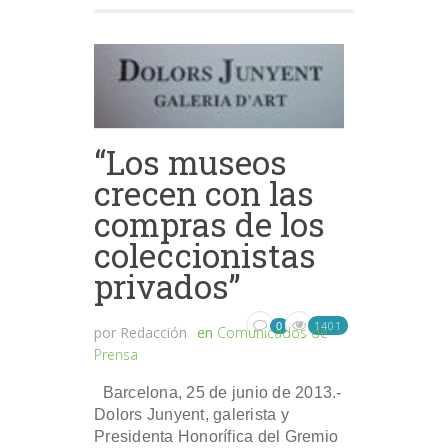
“Los museos
crecen con las
compras de los
coleccionistas
privados”
1401
0
por
Redacción
en
Comunicados de
Prensa
Barcelona, 25 de junio de 2013.-
Dolors Junyent, galerista y
Presidenta Honorífica del Gremio