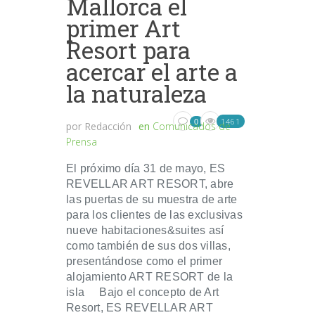
Mallorca el
primer Art
Resort para
acercar el arte a
la naturaleza
1461
0
por
Redacción
en
Comunicados de
Prensa
El próximo día 31 de mayo, ES
REVELLAR ART RESORT, abre
las puertas de su muestra de arte
para los clientes de las exclusivas
nueve habitaciones&suites así
como también de sus dos villas,
presentándose como el primer
alojamiento ART RESORT de la
isla Bajo el concepto de Art
Resort, ES REVELLAR ART