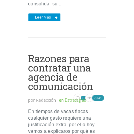
consolidar su...
Leer Más
Razones para
contratar una
agencia de
comunicación
2945
0
por
Redacción
en
Estrategias
En tiempos de vacas flacas
cualquier gasto requiere una
justificación extra, por ello hoy
vamos a explicaros por qué es