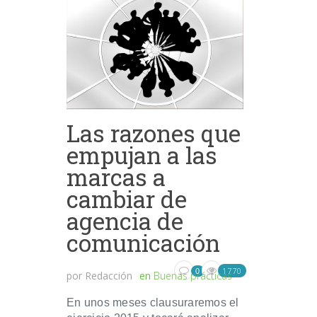
Las razones que
empujan a las
marcas a
cambiar de
agencia de
comunicación
1770
0
por
Redacción
en
Buenas prácticas
En unos meses clausuraremos el