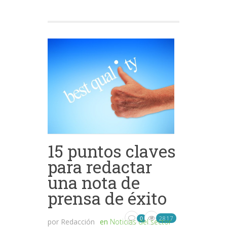
15 puntos claves
para redactar
una nota de
prensa de éxito
2817
0
por
Redacción
en
Noticias del sector