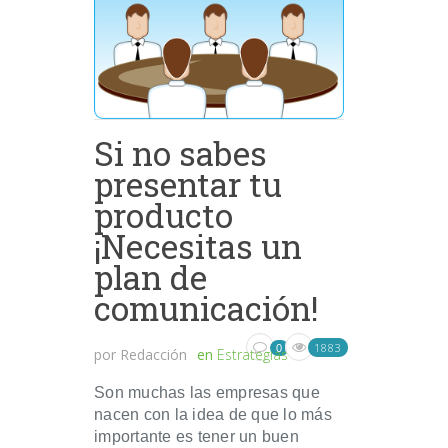
Si no sabes
presentar tu
producto
¡Necesitas un
plan de
comunicación!
1883
0
por
Redacción
en
Estrategias
Son muchas las empresas que
nacen con la idea de que lo más
importante es tener un buen