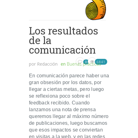
Los resultados
de la
comunicación
6841
0
por
Redacción
en
Buenas prácticas
En comunicación parece haber una
gran obsesión por los datos, por
llegar a ciertas metas, pero luego
se reflexiona poco sobre el
feedback recibido. Cuando
lanzamos una nota de prensa
queremos llegar al máximo número
de publicaciones, luego buscamos
que esos impactos se conviertan
en visitas a la web, y en las redes