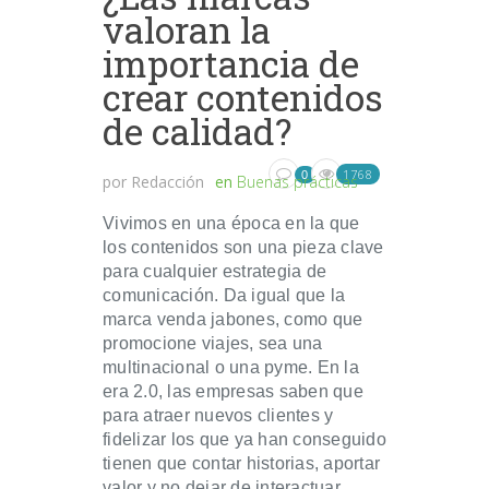
valoran la
importancia de
crear contenidos
de calidad?
1768
0
por
Redacción
en
Buenas prácticas
Vivimos en una época en la que
los contenidos son una pieza clave
para cualquier estrategia de
comunicación. Da igual que la
marca venda jabones, como que
promocione viajes, sea una
multinacional o una pyme. En la
era 2.0, las empresas saben que
para atraer nuevos clientes y
fidelizar los que ya han conseguido
tienen que contar historias, aportar
valor y no dejar de interactuar....