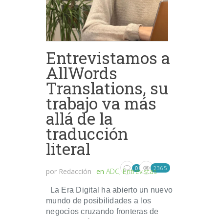
Entrevistamos a
AllWords
Translations, su
trabajo va más
allá de la
traducción
literal
2365
0
por
Redacción
en
ADC
,
Entrevistas
La Era Digital ha abierto un nuevo
mundo de posibilidades a los
negocios cruzando fronteras de