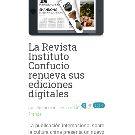
La Revista
Instituto
Confucio
renueva sus
ediciones
digitales
2034
0
por
Redacción
en
Comunicados de
Prensa
La publicación internacional sobre
la cultura china presenta un nuevo