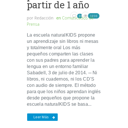
partir de 1 año
1898
0
por
Redacción
en
Comunicados de
Prensa
La escuela naturalKIDS propone
un aprendizaje sin libros ni mesas
y totalmente oral Los más
pequeños comparten las clases
con sus padres para aprender la
lengua en un entorno familiar
Sabadell, 3 de julio de 2014. ─ Ni
libros, ni cuadernos, ni los CD’S
con audio de siempre. El método
para que los niños aprendan inglés
desde pequeños que propone la
escuela naturalKIDS se basa...
Leer Más