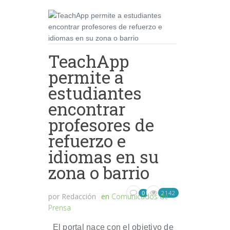
TeachApp
permite a
estudiantes
encontrar
profesores de
refuerzo e
idiomas en su
zona o barrio
2142
0
por
Redacción
en
Comunicados de
Prensa
El portal nace con el objetivo de