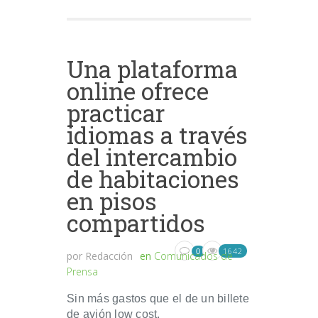
Una plataforma
online ofrece
practicar
idiomas a través
del intercambio
de habitaciones
en pisos
compartidos
1642
0
por
Redacción
en
Comunicados de
Prensa
Sin más gastos que el de un billete
de avión low cost,