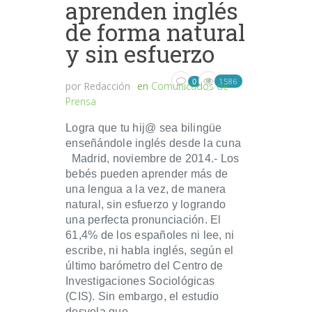
aprenden inglés
de forma natural
y sin esfuerzo
1586
0
por
Redacción
en
Comunicados de
Prensa
Logra que tu hij@ sea bilingüe
enseñándole inglés desde la cuna
Madrid, noviembre de 2014.- Los
bebés pueden aprender más de
una lengua a la vez, de manera
natural, sin esfuerzo y logrando
una perfecta pronunciación. El
61,4% de los españoles ni lee, ni
escribe, ni habla inglés, según el
último barómetro del Centro de
Investigaciones Sociológicas
(CIS). Sin embargo, el estudio
desvela que...