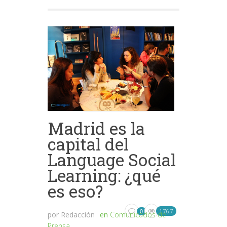
Madrid es la
capital del
Language Social
Learning: ¿qué
es eso?
1767
0
por
Redacción
en
Comunicados de
Prensa