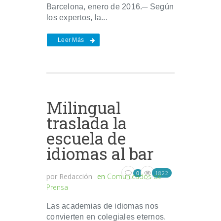
Barcelona, enero de 2016.─ Según
los expertos, la...
Leer Más
Milingual
traslada la
escuela de
idiomas al bar
1822
0
por
Redacción
en
Comunicados de
Prensa
Las academias de idiomas nos
convierten en colegiales eternos.