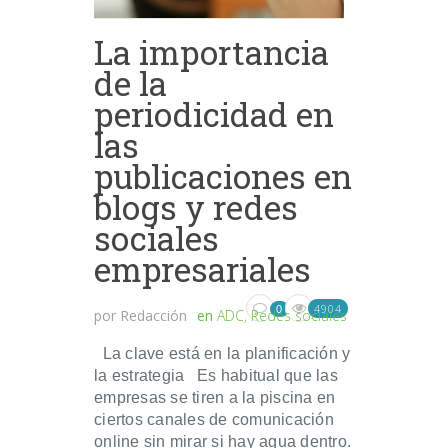
La importancia
de la
periodicidad en
las
publicaciones en
blogs y redes
sociales
empresariales
4904
0
por
Redacción
en
ADC
,
Redes sociales
La clave está en la planificación y
la estrategia Es habitual que las
empresas se tiren a la piscina en
ciertos canales de comunicación
online sin mirar si hay agua dentro.