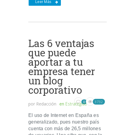
Leer Más
Las 6 ventajas
que puede
aportar a tu
empresa tener
un blog
corporativo
3732
0
por
Redacción
en
Estrategias
El uso de Internet en España es
generalizado, pues nuestro país
cuenta con más de 26,5 millones