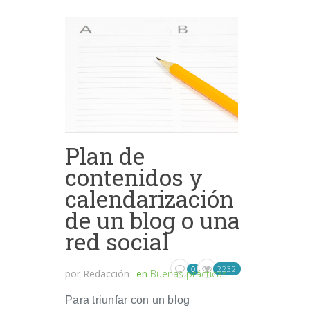
Plan de
contenidos y
calendarización
de un blog o una
red social
2232
0
por
Redacción
en
Buenas prácticas
Para triunfar con un blog