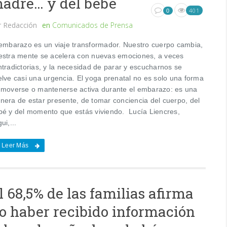
adre… y del bebé
401
0
r
Redacción
en
Comunicados de Prensa
 embarazo es un viaje transformador. Nuestro cuerpo cambia,
estra mente se acelera con nuevas emociones, a veces
ntradictorias, y la necesidad de parar y escucharnos se
elve casi una urgencia. El yoga prenatal no es solo una forma
 moverse o mantenerse activa durante el embarazo: es una
nera de estar presente, de tomar conciencia del cuerpo, del
bé y del momento que estás viviendo. Lucía Liencres,
ui,...
Leer Más
l 68,5% de las familias afirma
o haber recibido información