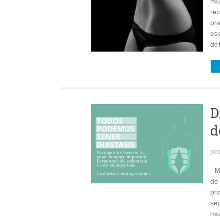
mu
re
pr
es
de
D
d
po
Ma
de
pr
se
mo