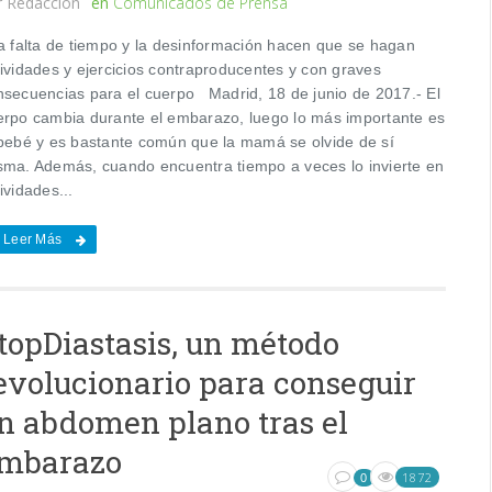
r
Redacción
en
Comunicados de Prensa
 falta de tiempo y la desinformación hacen que se hagan
tividades y ejercicios contraproducentes y con graves
nsecuencias para el cuerpo Madrid, 18 de junio de 2017.- El
erpo cambia durante el embarazo, luego lo más importante es
 bebé y es bastante común que la mamá se olvide de sí
sma. Además, cuando encuentra tiempo a veces lo invierte en
ividades...
Leer Más
topDiastasis, un método
evolucionario para conseguir
n abdomen plano tras el
mbarazo
1872
0