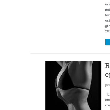
uri
mú
for
es
gr
201
R
e
po
Ej
em
co