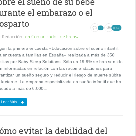
obre el sueño de su bebé
urante el embarazo o el
osparto
834
0
r
Redacción
en
Comunicados de Prensa
gún la primera encuesta «Educación sobre el sueño infantil:
a encuesta a familias en España» realizada a más de 350
milias por Baby Sleep Solutions. Sólo un 19,9% se han sentido
en informadas en relación con las recomendaciones para
rantizar un sueño seguro y reducir el riesgo de muerte súbita
l lactante. La empresa especializada en sueño infantil que ha
udado a más de 6.000...
Leer Más
ómo evitar la debilidad del