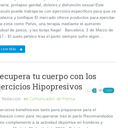
naria, prolapso genital, dolores y disfunción sexual Este
sculo puede trabajarse con ejercicios específicos para que se
talezca y tonifique El mercado ofrece productos para ejercitar
ta zona como Pelvix, una terapia mediante el aumento
adual de pesos, y las bolas Kegel Barcelona, 3 de Marzo de
7.- El suelo pélvico tras el parto siempre sufre algún...
Leer Más
ecupera tu cuerpo con los
jercicios Hipopresivos
1480
0
r
Redacción
en
Comunicados de Prensa
ercicios beneficiosos tanto para prepararse para el
barazo como para recuperarse tras el parto Recomendados
mo complemento a la actividad deportiva en hombres y