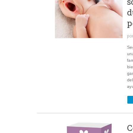
s
d
p
po
Se
un
fa
bi
ga
de
ay
C