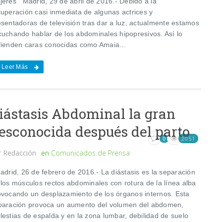
jeres Madrid, 29 de abril de 2016.- Debido a la
cuperación casi inmediata de algunas actrices y
esentadoras de televisión tras dar a luz, actualmente estamos
cuchando hablar de los abdominales hipopresivos. Así lo
fienden caras conocidas como Amaia...
Leer Más
iástasis Abdominal la gran
esconocida después del parto
2051
0
r
Redacción
en
Comunicados de Prensa
drid, 26 de febrero de 2016.- La diástasis es la separación
 los músculos rectos abdominales con rotura de la línea alba
ovocando un desplazamiento de los órganos internos. Esta
paración provoca un aumento del volumen del abdomen,
lestias de espalda y en la zona lumbar, debilidad de suelo