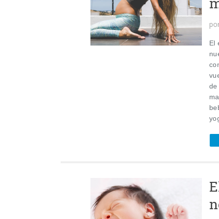
m
po
El
nu
co
vu
de
ma
be
yog
E
n