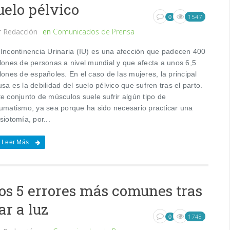
uelo pélvico
1547
0
r
Redacción
en
Comunicados de Prensa
 Incontinencia Urinaria (IU) es una afección que padecen 400
llones de personas a nivel mundial y que afecta a unos 6,5
lones de españoles. En el caso de las mujeres, la principal
sa es la debilidad del suelo pélvico que sufren tras el parto.
e conjunto de músculos suele sufrir algún tipo de
aumatismo, ya sea porque ha sido necesario practicar una
siotomía, por...
Leer Más
os 5 errores más comunes tras
ar a luz
1748
0