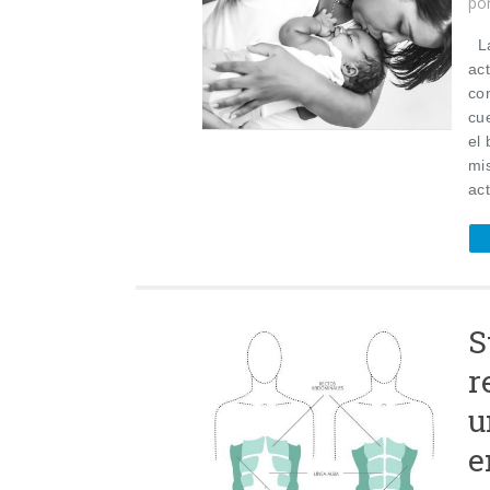
po
La
ac
co
cu
el
mi
act
S
r
u
e