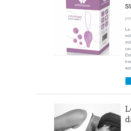
s
po
La
mi
mil
cau
Est
tr
epi
L
d