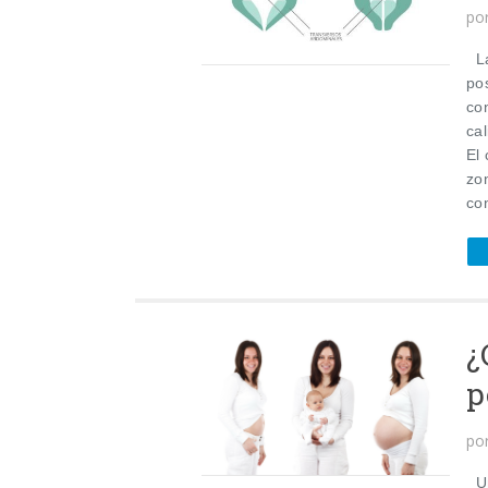
po
La
pos
con
ca
El
zo
con
¿
p
po
Un