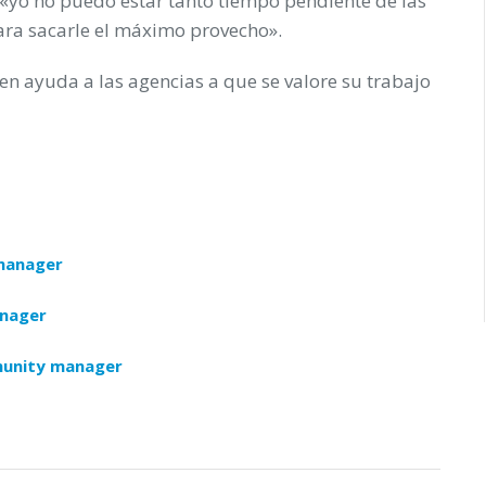
 «yo no puedo estar tanto tiempo pendiente de las
ara sacarle el máximo provecho».
n ayuda a las agencias a que se valore su trabajo
manager
anager
munity manager