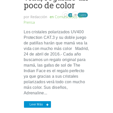
poco de color
1499
0
por
Redacción
en
Comunicados de
Prensa
Los cristales polarizados UV400
Protection CAT.3 y su doble juego
de patillas harán que mamá vea la
vida con mucho más color Madrid,
24 de abril de 2016.- Cada año
buscamos un regalo original para
mamá, las gafas de sol de The
Indian Face es el regalo perfecto
ya que gracias a sus cristales
polarizados verá todo con mucho
más color. Sus diseños,
Adrenaline...
Leer Más