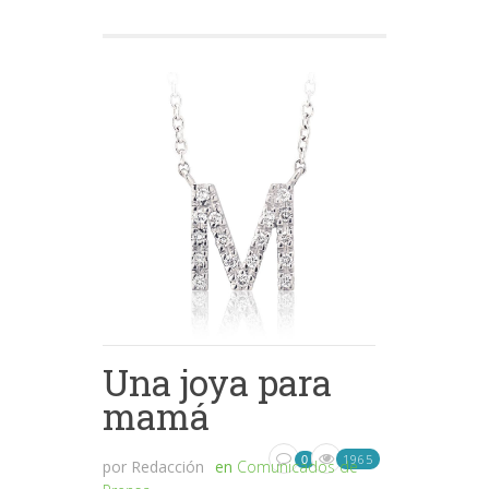
Una joya para
mamá
1965
0
por
Redacción
en
Comunicados de