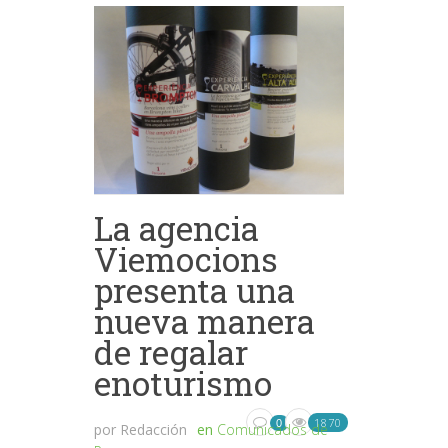
La agencia
Viemocions
presenta una
nueva manera
de regalar
enoturismo
1870
0
por
Redacción
en
Comunicados de