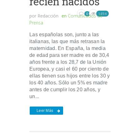
recién nacidos
1494
0
por
Redacción
en
Comunicados de
Prensa
Las españolas son, junto a las
italianas, las que más retrasan la
maternidad. En España, la media
de edad para ser madre es de 30,4
años frente a los 28,7 de la Unión
Europea, y casi el 60 por ciento de
ellas tienen sus hijos entre los 30 y
los 40 años. Sólo un 5% es madre
antes de cumplir los 20 años, y
un...
Leer Más