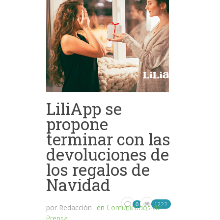
LiliApp se
propone
terminar con las
devoluciones de
los regalos de
Navidad
1222
0
por
Redacción
en
Comunicados de
Prensa