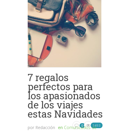
7 regalos
perfectos para
los apasionados
de los viajes
estas Navidades
1493
0
por
Redacción
en
Comunicados de