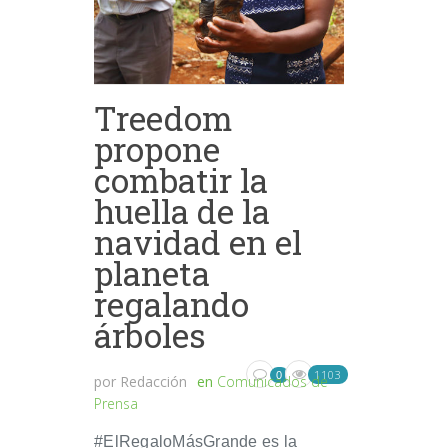
Treedom
propone
combatir la
huella de la
navidad en el
planeta
regalando
árboles
1103
0
por
Redacción
en
Comunicados de
Prensa
#ElRegaloMásGrande es la