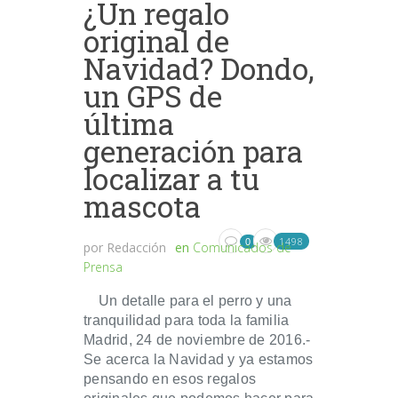
¿Un regalo
original de
Navidad? Dondo,
un GPS de
última
generación para
localizar a tu
mascota
1498
0
por
Redacción
en
Comunicados de
Prensa
Un detalle para el perro y una
tranquilidad para toda la familia
Madrid, 24 de noviembre de 2016.-
Se acerca la Navidad y ya estamos
pensando en esos regalos