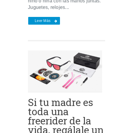
niño o niña con las manos juntas.
Juguetes, relojes...
Leer Más
Si tu madre es
toda una
freerider de la
vida, regálale un