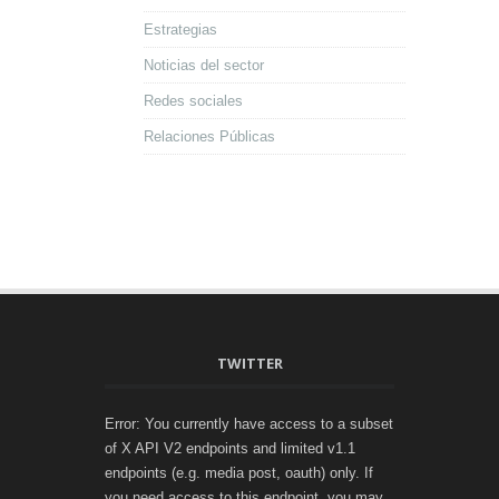
Estrategias
Noticias del sector
Redes sociales
Relaciones Públicas
TWITTER
Error: You currently have access to a subset
of X API V2 endpoints and limited v1.1
endpoints (e.g. media post, oauth) only. If
you need access to this endpoint, you may