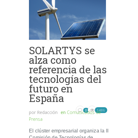
SOLARTYS se
alza como
referencia de las
tecnologías del
futuro en
España
1486
0
por
Redacción
en
Comunicados de
Prensa
El clúster empresarial organiza la II
Comisión de Tecnologías de