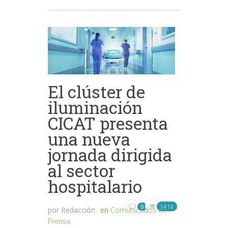
El clúster de
iluminación
CICAT presenta
una nueva
jornada dirigida
al sector
hospitalario
1418
0
por
Redacción
en
Comunicados de
Prensa