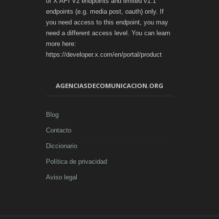
of X API V2 endpoints and limited v1.1
endpoints (e.g. media post, oauth) only. If
you need access to this endpoint, you may
need a different access level. You can learn
more here:
https://developer.x.com/en/portal/product
AGENCIASDECOMUNICACION.ORG
Blog
Contacto
Diccionario
Política de privacidad
Aviso legal