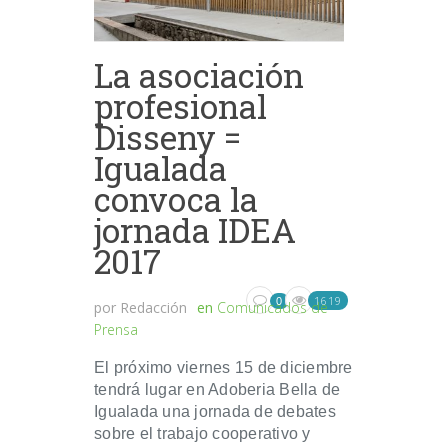
La asociación
profesional
Disseny =
Igualada
convoca la
jornada IDEA
2017
1619
0
por
Redacción
en
Comunicados de
Prensa
El próximo viernes 15 de diciembre
tendrá lugar en Adoberia Bella de
Igualada una jornada de debates
sobre el trabajo cooperativo y