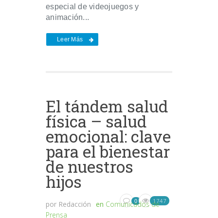
especial de videojuegos y
animación...
Leer Más
El tándem salud
física – salud
emocional: clave
para el bienestar
de nuestros
hijos
1747
0
por
Redacción
en
Comunicados de
Prensa