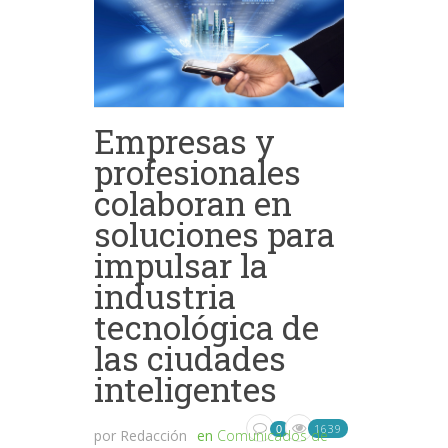
Empresas y
profesionales
colaboran en
soluciones para
impulsar la
industria
tecnológica de
las ciudades
inteligentes
1639
0
por
Redacción
en
Comunicados de