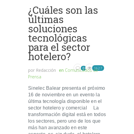
¿Cuáles son las
últimas
soluciones
tecnológicas
para el sector
hotelero?
1627
0
por
Redacción
en
Comunicados de
Prensa
Sinelec Balear presenta el próximo
16 de noviembre en un evento la
última tecnología disponible en el
sector hotelero y comercial La
transformación digital está en todos
los sectores, pero uno de los que
más han avanzado en este