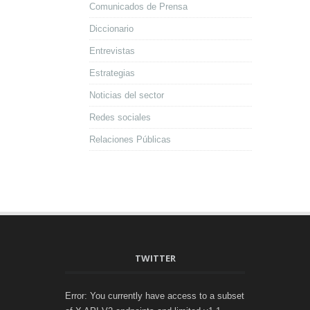
Comunicados de Prensa
Diccionario
Entrevistas
Estrategias
Noticias del sector
Redes sociales
Relaciones Públicas
TWITTER
Error: You currently have access to a subset