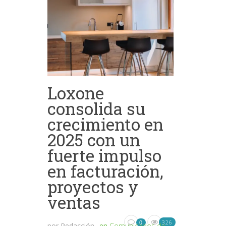
Loxone
consolida su
crecimiento en
2025 con un
fuerte impulso
en facturación,
proyectos y
ventas
326
0
por
Redacción
en
Comunicados de