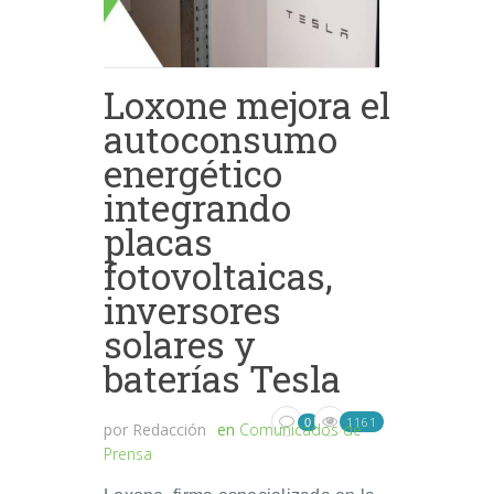
Loxone mejora el
autoconsumo
energético
integrando
placas
fotovoltaicas,
inversores
solares y
baterías Tesla
1161
0
por
Redacción
en
Comunicados de
Prensa