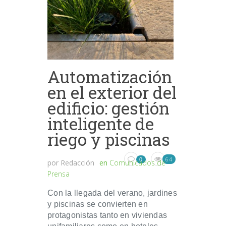
Automatización
en el exterior del
edificio: gestión
inteligente de
riego y piscinas
64
0
por
Redacción
en
Comunicados de
Prensa
Con la llegada del verano, jardines
y piscinas se convierten en
protagonistas tanto en viviendas