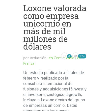
Loxone valorada
como empresa
unicornio en
más de mil
millones de
dólares
974
0
por
Redacción
en
Comunicados de
Prensa
Un estudio publicado a finales de
febrero y realizado por la
consultora internacional de
fusiones y adquisiciones i5invest y
el inversor tecnológico i5growth,
incluye a Loxone dentro del grupo
de empresas unicornio. Estas
empresas son las nuevas