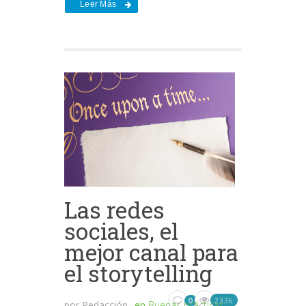
Leer Más
Las redes
sociales, el
mejor canal para
el storytelling
2336
0
por
Redacción
en
Buenas prácticas