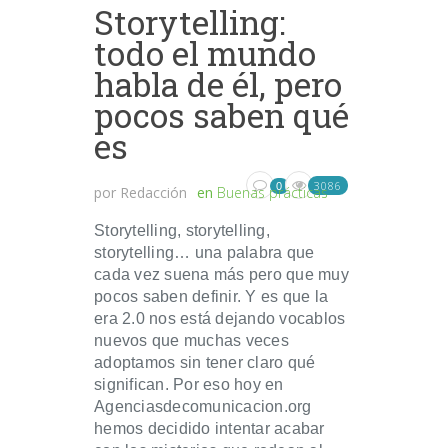
Storytelling:
todo el mundo
habla de él, pero
pocos saben qué
es
3086
0
por
Redacción
en
Buenas prácticas
Storytelling, storytelling,
storytelling… una palabra que
cada vez suena más pero que muy
pocos saben definir. Y es que la
era 2.0 nos está dejando vocablos
nuevos que muchas veces
adoptamos sin tener claro qué
significan. Por eso hoy en
Agenciasdecomunicacion.org
hemos decidido intentar acabar