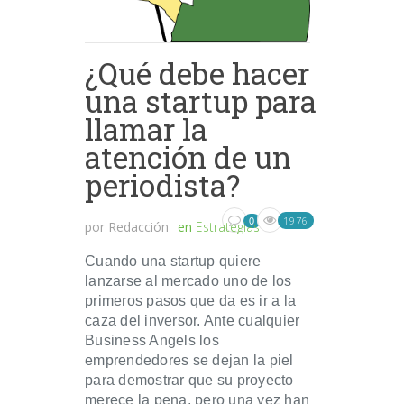
¿Qué debe hacer
una startup para
llamar la
atención de un
periodista?
1976
0
por
Redacción
en
Estrategias
Cuando una startup quiere
lanzarse al mercado uno de los
primeros pasos que da es ir a la
caza del inversor. Ante cualquier
Business Angels los
emprendedores se dejan la piel
para demostrar que su proyecto
merece la pena, pero una vez han