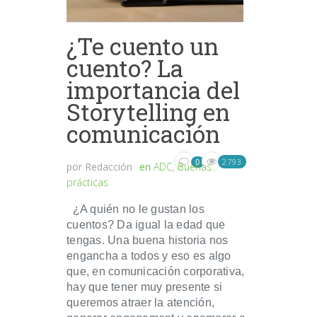
¿Te cuento un
cuento? La
importancia del
Storytelling en
comunicación
2793
0
por
Redacción
en
ADC
,
Buenas
prácticas
¿A quién no le gustan los
cuentos? Da igual la edad que
tengas. Una buena historia nos
engancha a todos y eso es algo
que, en comunicación corporativa,
hay que tener muy presente si
queremos atraer la atención,