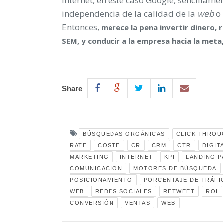
Internet, en este caso Google, sencillamen
independencia de la calidad de la
web
o 
Entonces,
merece la pena invertir dinero, 
SEM, y conducir a la empresa hacia la meta, 
Share
BÚSQUEDAS ORGÁNICAS
CLICK THROU
RATE
COSTE
CR
CRM
CTR
DIGIT
MARKETING
INTERNET
KPI
LANDING P
COMUNICACION
MOTORES DE BÚSQUEDA
POSICIONAMIENTO
PORCENTAJE DE TRÁFI
WEB
REDES SOCIALES
RETWEET
ROI
CONVERSIÓN
VENTAS
WEB