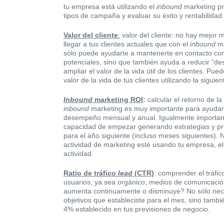
tu empresa está utilizando el
inbound
marketing p
tipos de campaña y evaluar su éxito y rentabilidad
Valor del cliente
:
valor del cliente: no hay mejor
llegar a tus clientes actuales que con el
inbound
ma
sólo puede ayudarte a mantenerte en contacto con 
potenciales, sino que también ayuda a reducir “des
ampliar el valor de la vida útil de los clientes. Pued
valor de la vida de tus clientes utilizando la siguie
Inbound
marketing ROI
:
calcular el retorno de la
inbound
marketing es muy importante para ayudar 
desempeño mensual y anual. Igualmente important
capacidad de empezar generando estrategias y p
para el año siguiente (incluso meses siguientes).
actividad de marketing esté usando tu empresa, el 
actividad.
Ratio de tráfico
lead
(CTR)
: comprender el tráfic
usuarios, ya sea orgánico, medios de comunicació
aumenta continuamente o disminuye? No sólo nece
objetivos que estableciste para el mes, sino tamb
4% establecido en tus previsiones de negocio.