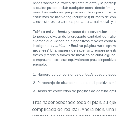
redes sociales a través del crecimiento y la partici
sociales puede incluir cualquier cosa, desde “me 
más. Las métricas que puedes utilizar para mostrar
esfuerzos de marketing incluyen: i) número de co
conversiones de clientes por cada canal social; y, i
Tráfico móvil,
leads
y tasas de conversión
: de
te puedes olvidar de la creciente cantidad de tráfi
clientes que vienen de dispositivos móviles como t
inteligentes y
tablets
.
¿Está tu página web optim
móviles?
Una manera de saber si tu empresa es
tráfico y
leads
a través de móvil es calcular alguno
compararlos con sus equivalentes para dispositiv
ejemplo:
Número de conversiones de
leads
desde disposi
Porcentaje de abandonos desde dispositivos mó
Tasas de conversión de páginas de destino opt
Tras haber esbozado todo el plan, su ejec
complicada de realizar. Ahora bien, una 