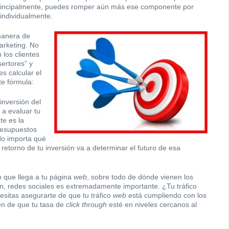
rincipalmente, puedes romper aún más ese componente por
 individualmente.
 manera de
rketing. No
los clientes
ertores” y
es calcular el
nte fórmula:
 inversión del
a evaluar tu
e es la
resupuestos
 No importa qué
retorno de tu inversión va a determinar el futuro de esa
o que llega a tu página
web
, sobre todo de dónde vienen los
n, redes sociales es extremadamente importante. ¿Tu tráfico
sitas asegurarte de que tu tráfico
web
está cumpliendo con los
ién de que tu tasa de
click through
esté en niveles cercanos al