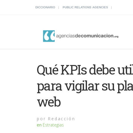
DICCIONARIO
PUBLIC RELATIONS AGENCIES
Qué KPIs debe ut
para vigilar su p
web
por
Redacción
en
Estrategias