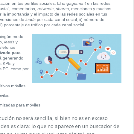
pación en tus perfiles sociales. El
engagement
en las redes
gusta”, comentarios,
retweets
,
shares
, menciones y muchos
 la importancia y el impacto de las redes sociales en tus
nversiones de
leads
por cada canal social; ii) número de
ii) porcentaje de tráfico por cada canal social.
 ningún modo
co,
leads
y
eléfonos
izada para
tá generando
s KPIs y
os PC, como por
tivos móviles.
viles.
imizadas para móviles.
ución no será sencilla, si bien no es en exceso
idea es clara: lo que no aparece en un buscador de