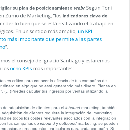
Según Toni
igilar su plan de posicionamiento
web
?
en Zumo de Marketing, “los
indicadores clave de
nder lo bien que se está realizando el trabajo en
tégicos. En un sentido más amplio,
un KPI
nto más importante que permite a las partes
ino
”.
iremos el consejo de Ignacio Santiago y estaremos
n los
ocho KPIs
más importantes:
ntas es crítico para conocer la eficacia de tus campañas de
r dinero en algo que no está generando más dinero. Piensa en
 (…)Puedes calcular tus ingresos por ventas utilizando la
s de adquisición de clientes para el
inbound
marketing, también
 adquisición de clientes requiere la integración del marketing
dad de todos los costes relevantes asociados con la integración
s con tus campañas de
inbound
y
outbound
marketing, se pueden
como asignar presupuestos particulares para cada campaña. Si