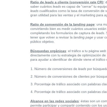
Ratio de
leads
a cliente (
conversión rate
CR)
:
d
saber cuántos
leads
es capaz de “cerrar” tu equipo
leads
cualificados como la tasa de conversión de 
gran utilidad para las ventas y el marketing para 
Ratio de conversión de la
landing page
: una ma
convirtiendo bien es medir cuántos usuarios están 
completando los formularios de captura de
leads
.
tener que volver a revisar la
landing page
y usar c
público objetivo.
Búsquedas orgánicas
: el tráfico a tu página
web
directamente con tu estrategia de optimización d
para ayudar a identificar de dónde viene el tráfic
Número de conversiones de
leads
por búsqueda
Número de conversiones de clientes por búsqu
Porcentaje de tráfico asociado con palabras cl
Porcentaje de tráfico asociado con palabras cla
Alcance en las redes sociales
: éstas son un com
permite participar y compartir contenido con los us