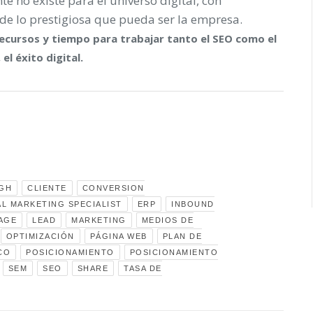
te no existe para el universo digital, con
de lo prestigiosa que pueda ser la empresa.
recursos y tiempo para trabajar tanto el SEO como el
el éxito digital.
GH
CLIENTE
CONVERSION
AL MARKETING SPECIALIST
ERP
INBOUND
AGE
LEAD
MARKETING
MEDIOS DE
OPTIMIZACIÓN
PÁGINA WEB
PLAN DE
CO
POSICIONAMIENTO
POSICIONAMIENTO
SEM
SEO
SHARE
TASA DE