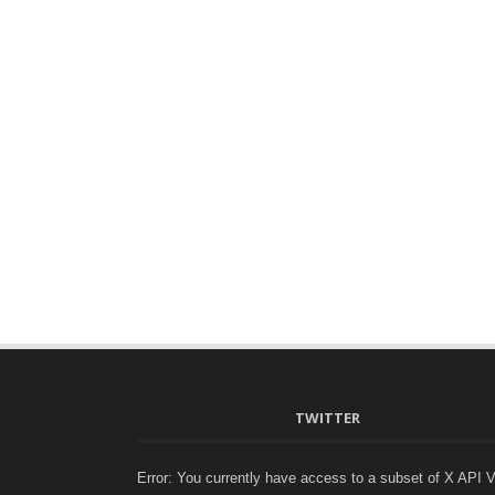
TWITTER
Error: You currently have access to a subset of X API 