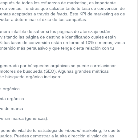
espués de todos los esfuerzos de marketing, es importante
 de ventas. Tendrás que calcular tanto tu tasa de conversión de
ventas aceptadas a través de
leads
. Este KPI de marketing es de
ayudar a determinar el éxito de tus campañas.
nera infalible de saber si tus páginas de aterrizaje están
visitando las página de destino e identificando cuales están
 Si tus tasas de conversión están en torno al 10% o menos, vas a
ontenido más persuasivo y que tenga cierta relación con tu
generado por búsquedas orgánicas se puede correlacionar
e motores de búsqueda (SEO). Algunas grandes métricas
o de búsqueda orgánica incluyen:
 orgánica.
eda orgánica.
ave de marca.
ve sin marca (genéricas).
ponente vital de tu estrategia de
inbound
marketing, lo que te
uarios. Puedes demostrar a la alta dirección el valor de las