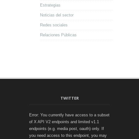
Estrategias
Noticias del sector
Redes sociales
Relaciones Públicas
TWITTER
Error: You currently have access to a subset
of X API V2 endpoints and limited v1.1
endpoints (e.g. media post, oauth) only. If
you need access to this endpoint, you may