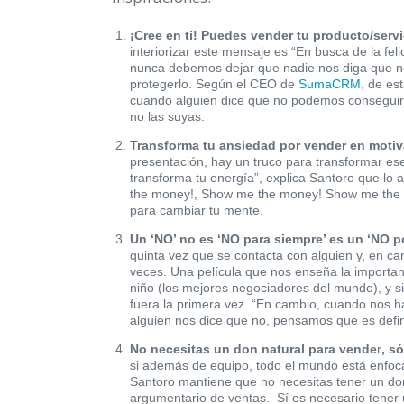
¡Cree en ti! Puedes vender tu producto/servi
interiorizar este mensaje es “En busca de la feli
nunca debemos dejar que nadie nos diga que 
protegerlo. Según el CEO de
SumaCRM
, de es
cuando alguien dice que no podemos conseguir a
no las suyas.
Transforma tu ansiedad por vender en motiv
presentación, hay un truco para transformar ese
transforma tu energía”, explica Santoro que lo
the money!, Show me the money! Show me the mon
para cambiar tu mente.
Un ‘NO’ no es ‘NO para siempre’ es un ‘NO p
quinta vez que se contacta con alguien y, en c
veces. Una película que nos enseña la importan
niño (los mejores negociadores del mundo), y si a
fuera la primera vez. “En cambio, cuando nos 
alguien nos dice que no, pensamos que es defi
No necesitas un don natural para vende
r
, s
si además de equipo, todo el mundo está enfoca
Santoro mantiene que no necesitas tener un don
argumentario de ventas. Sí es necesario tener 