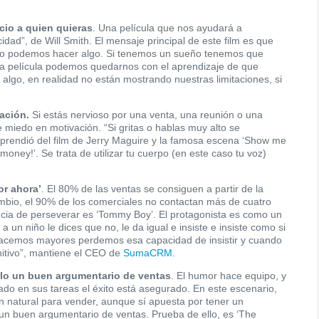
cio a quien quieras
. Una película que nos ayudará a
cidad”, de Will Smith. El mensaje principal de este film es que
no podemos hacer algo. Si tenemos un sueño tenemos que
ta película podemos quedarnos con el aprendizaje de que
lgo, en realidad no están mostrando nuestras limitaciones, si
ación.
Si estás nervioso por una venta, una reunión o una
 miedo en motivación. “Si gritas o hablas muy alto se
 aprendió del film de Jerry Maguire y la famosa escena ‘Show me
ey!’. Se trata de utilizar tu cuerpo (en este caso tu voz)
or ahora’
. El 80% de las ventas se consiguen a partir de la
ambio, el 90% de los comerciales no contactan más de cuatro
cia de perseverar es ‘Tommy Boy’. El protagonista es como un
 un niño le dices que no, le da igual e insiste e insiste como si
hacemos mayores perdemos esa capacidad de insistir y cuando
nitivo”, mantiene el CEO de
SumaCRM
.
ólo un buen argumentario de ventas
. El humor hace equipo, y
do en sus tareas el éxito está asegurado. En este escenario,
 natural para vender, aunque sí apuesta por tener un
un buen argumentario de ventas. Prueba de ello, es ‘The