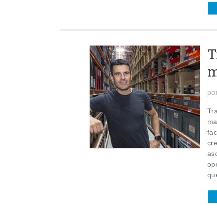
T
m
po
Tr
ma
fa
cr
as
ope
qu