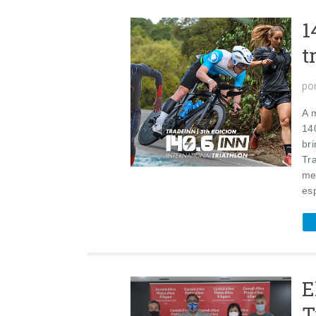
1
t
po
A 
14
bri
Tra
me
esp
E
T