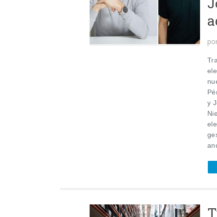
J
a
po
Tr
el
nu
Pé
y 
Ni
ele
ge
anu
T