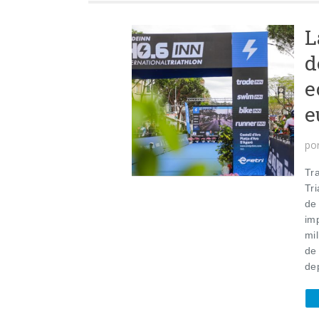
L
d
e
e
po
Tra
Tr
de
im
mi
de 
dep