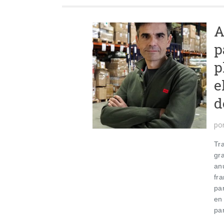
A
p
p
e
d
po
Tr
gr
an
fra
par
en
par