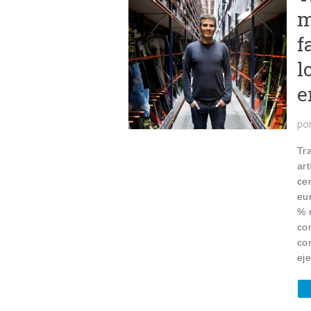
m
f
l
e
po
Tr
art
ce
eu
% 
co
com
eje