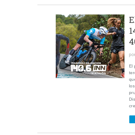
E
1
4
po
El
ter
qu
lo
pru
Dis
cre