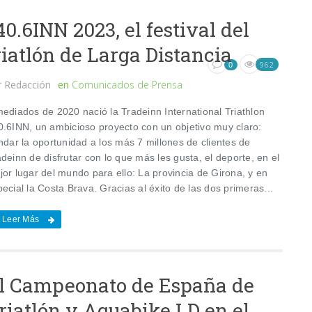
40.6INN 2023, el festival del
riatlón de Larga Distancia
962
0
r
Redacción
en
Comunicados de Prensa
mediados de 2020 nació la Tradeinn International Triathlon
0.6INN, un ambicioso proyecto con un objetivo muy claro:
ndar la oportunidad a los más 7 millones de clientes de
deinn de disfrutar con lo que más les gusta, el deporte, en el
jor lugar del mundo para ello: La provincia de Girona, y en
ecial la Costa Brava. Gracias al éxito de las dos primeras...
Leer Más
l Campeonato de España de
riatlón y Aquabike LD en el