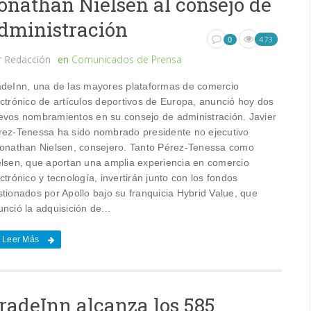
onathan Nielsen al consejo de
dministración
473
0
r
Redacción
en
Comunicados de Prensa
adeInn, una de las mayores plataformas de comercio
ectrónico de artículos deportivos de Europa, anunció hoy dos
evos nombramientos en su consejo de administración. Javier
rez-Tenessa ha sido nombrado presidente no ejecutivo
Jonathan Nielsen, consejero. Tanto Pérez-Tenessa como
elsen, que aportan una amplia experiencia en comercio
ctrónico y tecnología, invertirán junto con los fondos
stionados por Apollo bajo su franquicia Hybrid Value, que
nció la adquisición de...
Leer Más
radeInn alcanza los 585