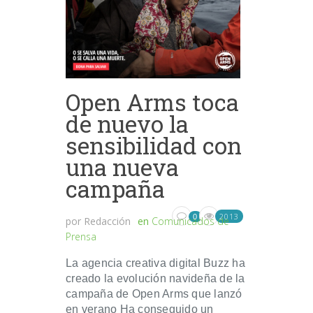
Open Arms toca
de nuevo la
sensibilidad con
una nueva
campaña
2013
0
por
Redacción
en
Comunicados de
Prensa
La agencia creativa digital Buzz ha
creado la evolución navideña de la
campaña de Open Arms que lanzó
en verano Ha conseguido un