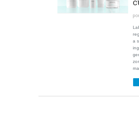
c
po
La
re
a s
ing
ge
zon
ma