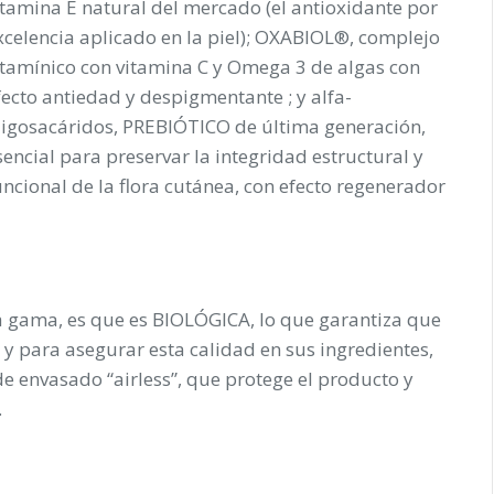
itamina E natural del mercado
(el antioxidante por
xcelencia aplicado en la piel); OXABIOL®, complejo
itamínico con
vitamina C
y
Omega 3
de algas con
fecto antiedad y despigmentante ; y alfa-
ligosacáridos, PREBIÓTICO de última generación,
sencial para preservar la integridad estructural y
uncional de la flora cutánea, con efecto regenerador
la gama, es que es
BIOLÓGICA
, lo que garantiza que
 y para asegurar esta calidad en sus ingredientes,
e envasado “airless”, que protege el producto y
.