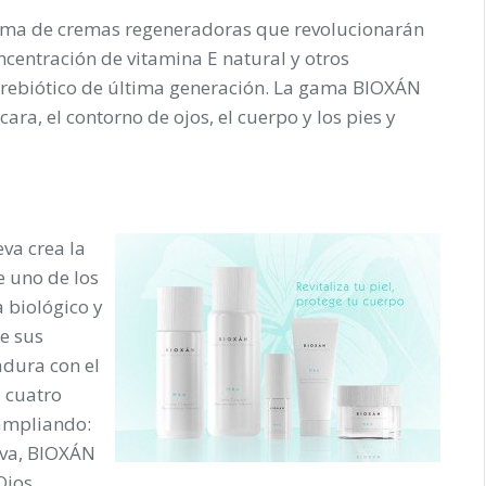
ama de cremas regeneradoras que revolucionarán
oncentración de vitamina E natural y otros
prebiótico de última generación. La gama BIOXÁN
ara, el contorno de ojos, el cuerpo y los pies y
va crea la
 uno de los
a biológico y
de sus
adura con el
 cuatro
 ampliando:
va
,
BIOXÁN
Ojos
,