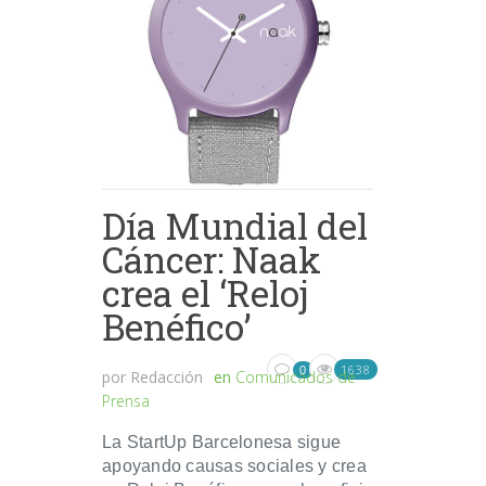
Día Mundial del
Cáncer: Naak
crea el ‘Reloj
Benéfico’
1638
0
por
Redacción
en
Comunicados de
Prensa
La StartUp Barcelonesa sigue
apoyando causas sociales y crea