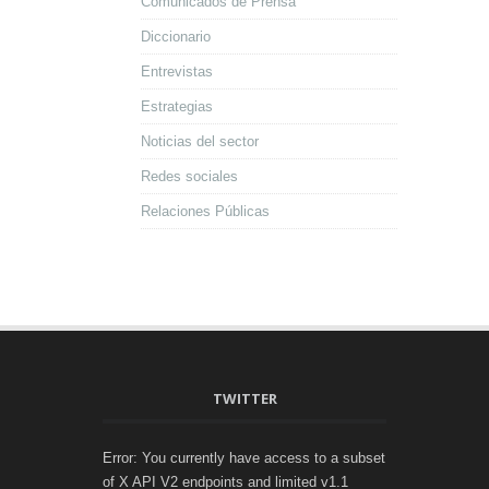
Comunicados de Prensa
Diccionario
Entrevistas
Estrategias
Noticias del sector
Redes sociales
Relaciones Públicas
TWITTER
Error: You currently have access to a subset
of X API V2 endpoints and limited v1.1