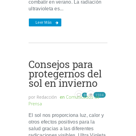
combatir en verano. La radiación
ultravioleta es...
Leer Más
Consejos para
protegernos del
sol en invierno
1594
0
por
Redacción
en
Comunicados de
Prensa
El sol nos proporciona luz, calor y
otros efectos positivos para la
salud gracias a las diferentes
radicaciones visibles, Ultra Violeta