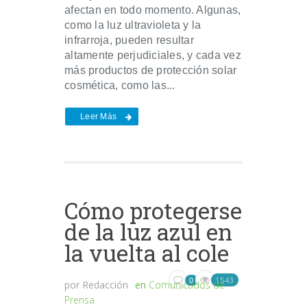
afectan en todo momento. Algunas,
como la luz ultravioleta y la
infrarroja, pueden resultar
altamente perjudiciales, y cada vez
más productos de protección solar
cosmética, como las...
Leer Más
Cómo protegerse
de la luz azul en
la vuelta al cole
1543
0
por
Redacción
en
Comunicados de
Prensa