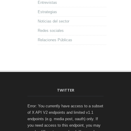
Entrevistas
Estrategias
Noticias del sector
Redes sociales
Relaciones Públicas
TWITTER
Error: You currently have access to a subset
of X API V2 endpoints and limited v1.1
endpoints (e.g. media post, oauth) only. If
you need access to this endpoint, you may