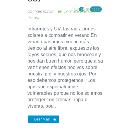
1630
0
por
Redacción
en
Comunicados de
Prensa
Infrarrojos y UV, las radiaciones
solares a combatir en verano En
verano pasamos mucho más
tiempo al aire libre, expuestos los
rayos solares, que nos broncean y
nos dan buen humor, pero que a su
vez tienen efectos nocivos sobre
nuestra piel y nuestros ojos. Por
eso debemos protegernos. “Los
ojos son especialmente
vulnerables porque no los solemos
proteger con cremas, ropa o
viseras, por...
Leer Más