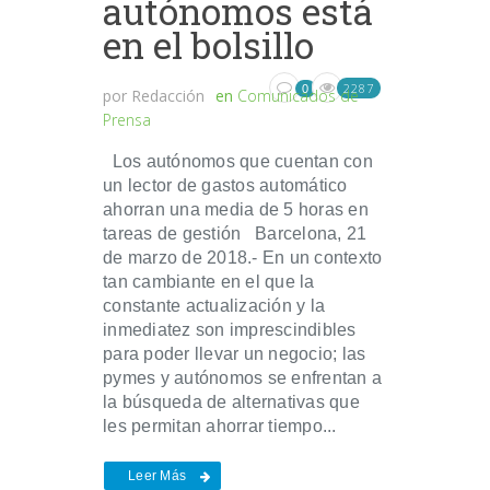
autónomos está
en el bolsillo
2287
0
por
Redacción
en
Comunicados de
Prensa
Los autónomos que cuentan con
un lector de gastos automático
ahorran una media de 5 horas en
tareas de gestión Barcelona, 21
de marzo de 2018.- En un contexto
tan cambiante en el que la
constante actualización y la
inmediatez son imprescindibles
para poder llevar un negocio; las
pymes y autónomos se enfrentan a
la búsqueda de alternativas que
les permitan ahorrar tiempo...
Leer Más