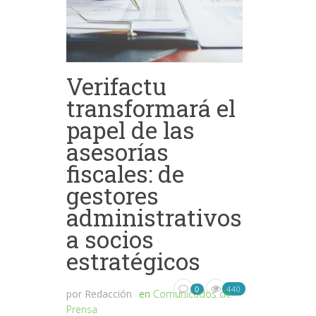
Verifactu
transformará el
papel de las
asesorías
fiscales: de
gestores
administrativos
a socios
estratégicos
440
0
por
Redacción
en
Comunicados de
Prensa