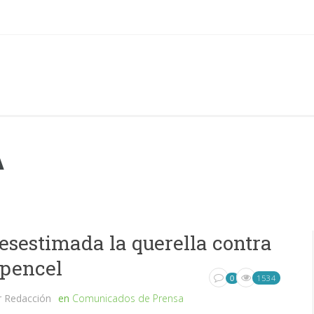
A
esestimada la querella contra
pencel
1534
0
r
Redacción
en
Comunicados de Prensa