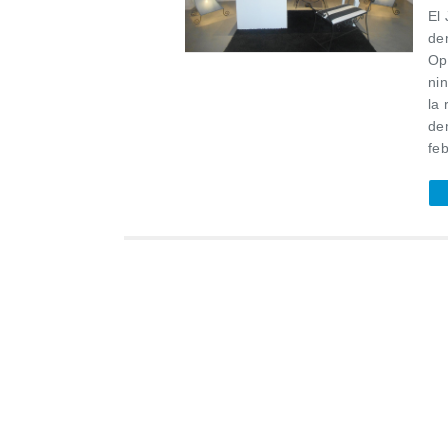
El
de
Op
ni
la 
de
feb