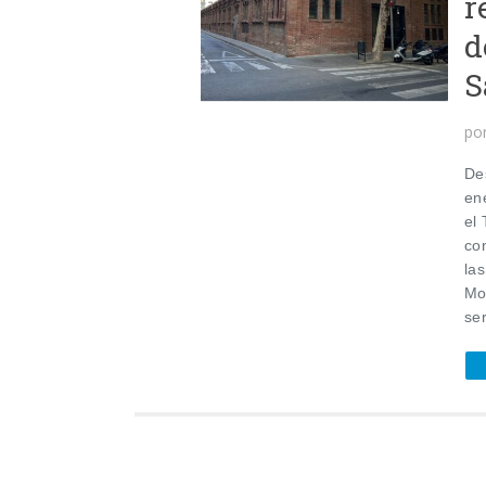
r
d
S
po
De
en
el
con
las
Mon
ser