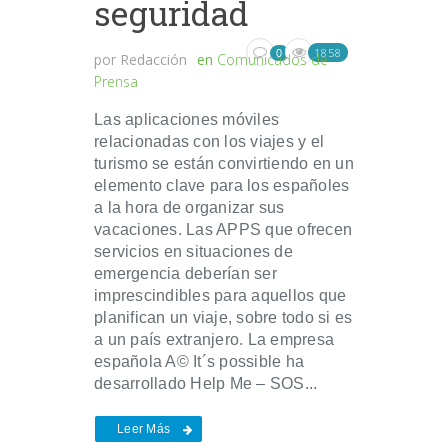
seguridad
1858
0
por
Redacción
en
Comunicados de
Prensa
Las aplicaciones móviles
relacionadas con los viajes y el
turismo se están convirtiendo en un
elemento clave para los españoles
a la hora de organizar sus
vacaciones. Las APPS que ofrecen
servicios en situaciones de
emergencia deberían ser
imprescindibles para aquellos que
planifican un viaje, sobre todo si es
a un país extranjero. La empresa
española A© It´s possible ha
desarrollado Help Me – SOS...
Leer Más