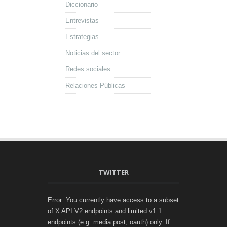
Diccionario
Entrevistas
Estrategias
Noticias del sector
Redes sociales
Relaciones Públicas
TWITTER
Error: You currently have access to a subset
of X API V2 endpoints and limited v1.1
endpoints (e.g. media post, oauth) only. If