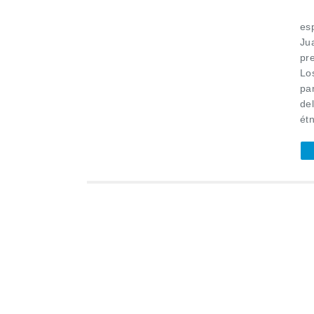
Pr
esp
Ju
pre
Los
pa
de
étn