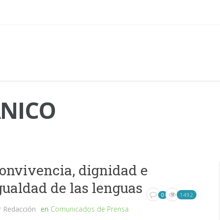
NICO
onvivencia, dignidad e
gualdad de las lenguas
1492
0
r
Redacción
en
Comunicados de Prensa