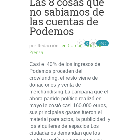
Las 8 cosas que
no sabíamos de
las cuentas de
Podemos
1460
0
por
Redacción
en
Comunicados de
Prensa
Casi el 40% de los ingresos de
Podemos proceden del
crowfunding, el resto viene de
donaciones y venta de
merchandising La campaña que el
ahora partido político realizó en
mayo le costó casi 160.000 euros,
sus principales gastos fueron el
material para actos, la publicidad y
los alquileres de espacios Los
ciudadanos demandan que los
partidos políticos presenten sus