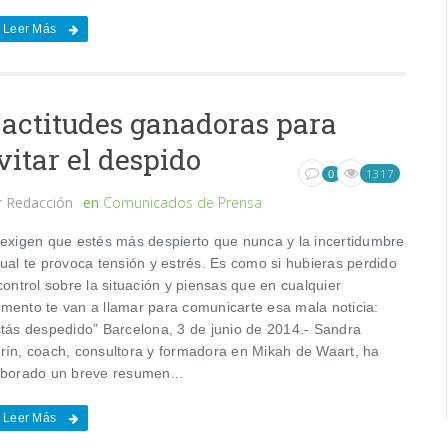
Leer Más
 actitudes ganadoras para
vitar el despido
1317
0
r
Redacción
en
Comunicados de Prensa
 exigen que estés más despierto que nunca y la incertidumbre
tual te provoca tensión y estrés. Es como si hubieras perdido
control sobre la situación y piensas que en cualquier
mento te van a llamar para comunicarte esa mala noticia:
stás despedido” Barcelona, 3 de junio de 2014.- Sandra
rín, coach, consultora y formadora en Mikah de Waart, ha
aborado un breve resumen...
Leer Más