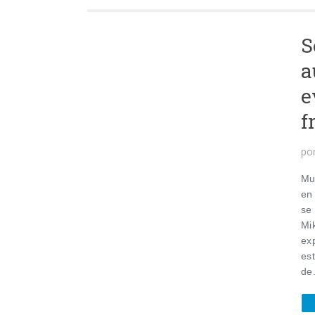
S
a
e
f
po
Muc
en
se 
Mi
ex
es
de.