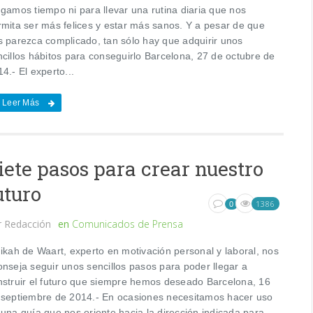
ngamos tiempo ni para llevar una rutina diaria que nos
rmita ser más felices y estar más sanos. Y a pesar de que
s parezca complicado, tan sólo hay que adquirir unos
ncillos hábitos para conseguirlo Barcelona, 27 de octubre de
4.- El experto...
Leer Más
iete pasos para crear nuestro
uturo
1386
0
r
Redacción
en
Comunicados de Prensa
kah de Waart, experto en motivación personal y laboral, nos
onseja seguir unos sencillos pasos para poder llegar a
nstruir el futuro que siempre hemos deseado Barcelona, 16
 septiembre de 2014.- En ocasiones necesitamos hacer uso
 una guía que nos oriente hacia la dirección indicada para