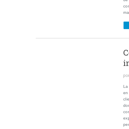
co
mat
C
i
po
La
en
cli
do
con
exp
per