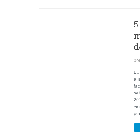
5
m
d
po
La 
a 
fa
sa
20
ca
per