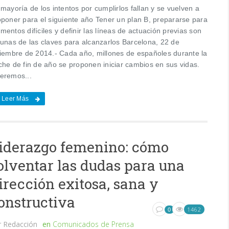
mayoría de los intentos por cumplirlos fallan y se vuelven a
oponer para el siguiente año Tener un plan B, prepararse para
entos difíciles y definir las líneas de actuación previas son
gunas de las claves para alcanzarlos Barcelona, 22 de
ciembre de 2014.- Cada año, millones de españoles durante la
che de fin de año se proponen iniciar cambios en sus vidas.
eremos...
Leer Más
iderazgo femenino: cómo
olventar las dudas para una
irección exitosa, sana y
onstructiva
1462
0
r
Redacción
en
Comunicados de Prensa