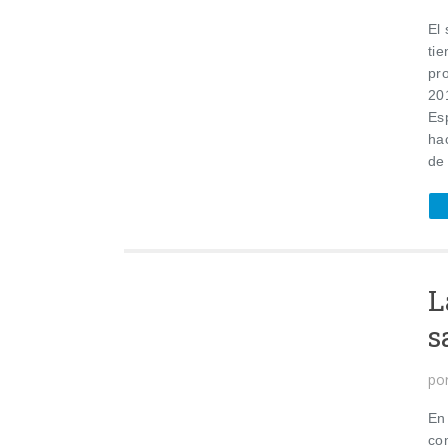
El 
tie
pr
20
Esp
ha
de
L
s
po
En 
co