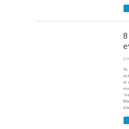
8
e
po
Te
ac
el 
mo
“e
Ma
el