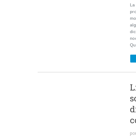
La 
pr
mom
al
di
no
Qu
L
s
d
c
po