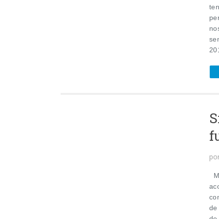
te
pe
no
se
201
S
f
po
Mi
ac
co
de
de