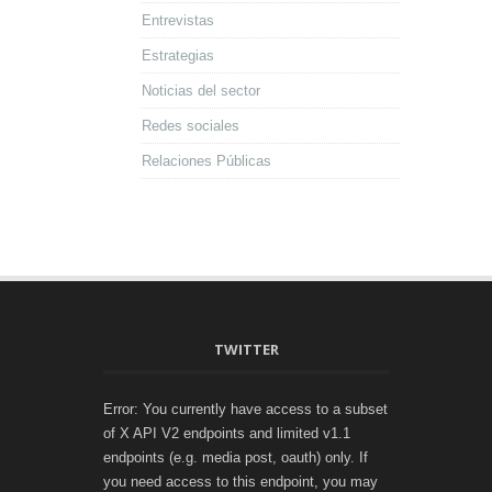
Entrevistas
Estrategias
Noticias del sector
Redes sociales
Relaciones Públicas
TWITTER
Error: You currently have access to a subset
of X API V2 endpoints and limited v1.1
endpoints (e.g. media post, oauth) only. If
you need access to this endpoint, you may