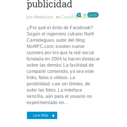
publicidad
2640
0
por
Redacción
en
Casos de éxito
¿Por qué el éxito de Facebook?
Según el ingeniero cubano Norfi
Carrodeguas, autor del blog
NorfiPC.com, existen nueve
razones por los que la red social
fundada en 2004 la hacen destacar
sobre las demás: La facilidad de
compartir contenido, ya sea este
links, fotos o vídeos. La
posibilidad, casi sin límites, de
subir las fotos. La interface
sencilla, aún para el usuario no
experimentado en...
Leer Más