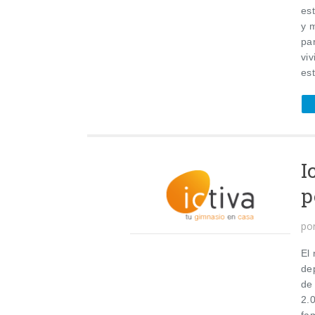
es
y m
pa
vi
est
I
p
po
El
dep
de
2.
fam