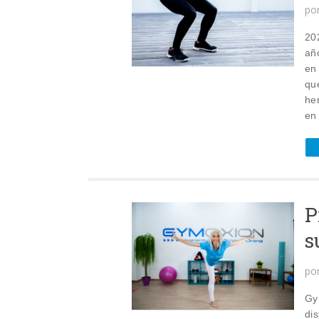
po
202
año
en
qu
he
en
P
s
po
Gy
dis