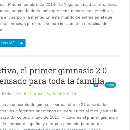
tés Madrid, octubre de 2014.- El Yoga es una disciplina física
ental originaria de la India que tiene numerosos beneficios
ra el cuerpo y la mente. En este mundo de estrés en el que
vimos, muchas personas se han iniciado en la práctica de
a...
Leer Más
ctiva, el primer gimnasio 2.0
ensado para toda la familia
2398
0
r
Redacción
en
Comunicados de Prensa
 nuevo concepto de gimnasio virtual ofrece 21 actividades
ortivas diferentes por menos de siete euros al mes y sin salir
 casa Barcelona, mayo de 2013. – Ictiva es el primer gimnasio
0 del mercado español y europeo pensado para toda la
ilia, con 21 actividades deportivas diferentes. Desde