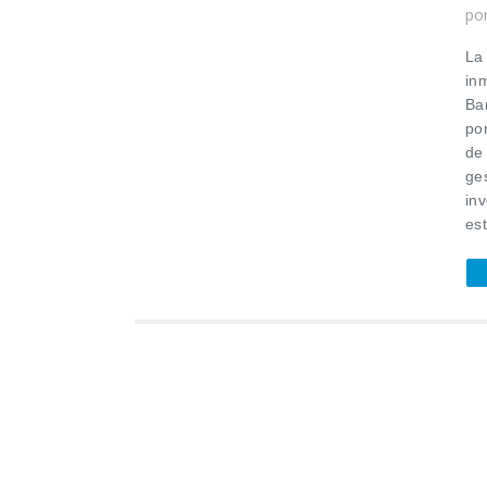
po
La
inm
Ba
po
de
ge
in
est