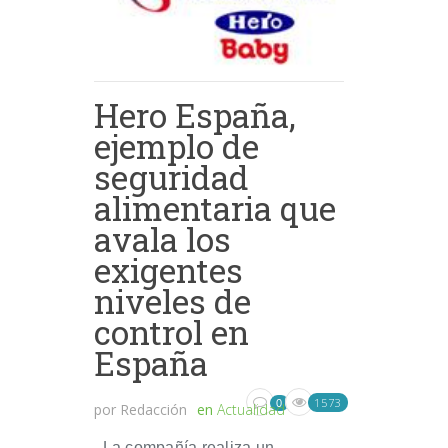
Hero España,
ejemplo de
seguridad
alimentaria que
avala los
exigentes
niveles de
control en
España
1573
0
por
Redacción
en
Actualidad
La compañía realiza un