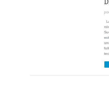
D
po
La
nó
Su
est
sm
fol
tec