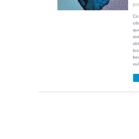
po
Co
ci
qu
si
ob
lo
be
vul