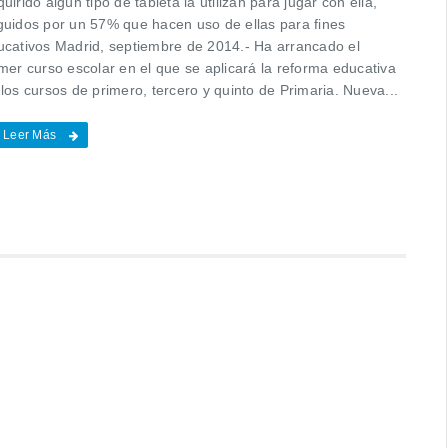
uirido algún tipo de tableta la utilizan para jugar con ella,
guidos por un 57% que hacen uso de ellas para fines
ucativos Madrid, septiembre de 2014.- Ha arrancado el
mer curso escolar en el que se aplicará la reforma educativa
los cursos de primero, tercero y quinto de Primaria. Nueva...
Leer Más