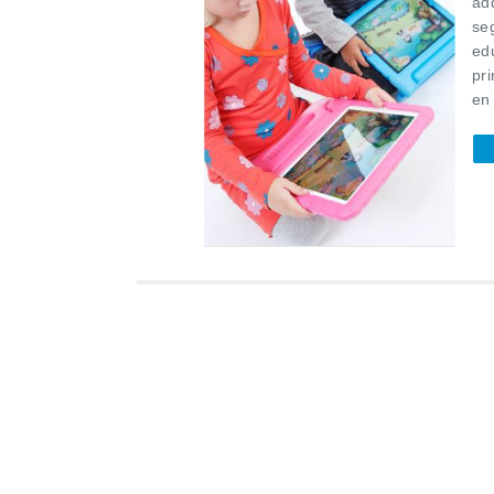
adq
se
ed
pri
en 