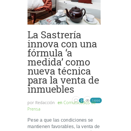
La Sastrería
innova con una
fórmula ‘a
medida’ como
nueva técnica
para la venta de
inmuebles
1444
0
por
Redacción
en
Comunicados de
Prensa
Pese a que las condiciones se
mantienen favorables, la venta de