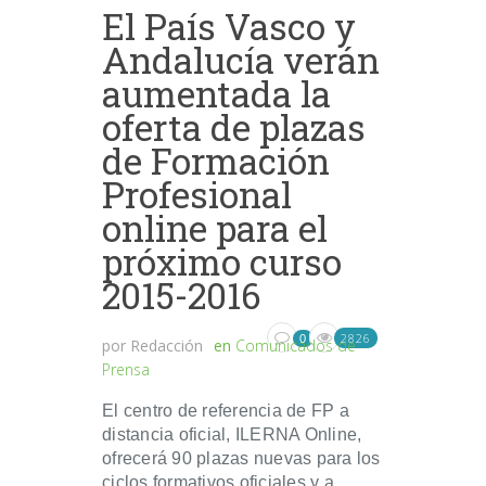
El País Vasco y
Andalucía verán
aumentada la
oferta de plazas
de Formación
Profesional
online para el
próximo curso
2015-2016
2826
0
por
Redacción
en
Comunicados de
Prensa
El centro de referencia de FP a
distancia oficial, ILERNA Online,
ofrecerá 90 plazas nuevas para los
ciclos formativos oficiales y a