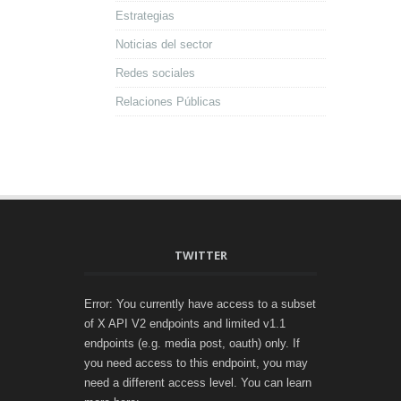
Estrategias
Noticias del sector
Redes sociales
Relaciones Públicas
TWITTER
Error: You currently have access to a subset
of X API V2 endpoints and limited v1.1
endpoints (e.g. media post, oauth) only. If
you need access to this endpoint, you may
need a different access level. You can learn