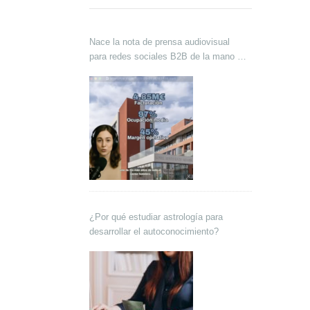
Nace la nota de prensa audiovisual
para redes sociales B2B de la mano de
Lokutor y Techsales Comunicación
¿Por qué estudiar astrología para
desarrollar el autoconocimiento?