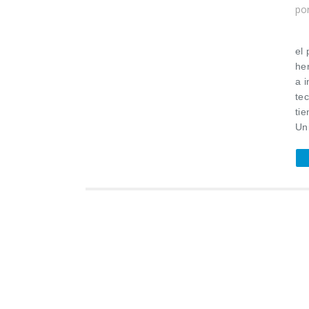
po
Do
el
her
a 
tec
ti
Un