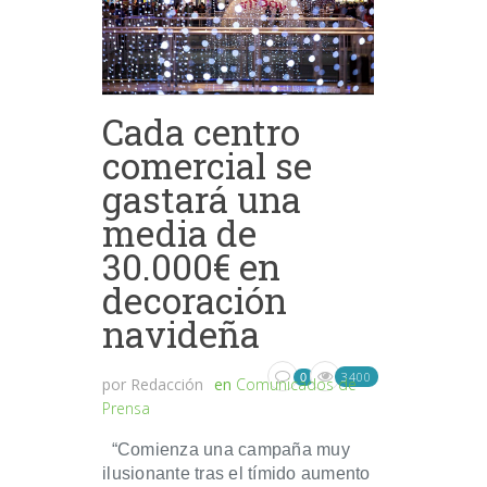
Cada centro
comercial se
gastará una
media de
30.000€ en
decoración
navideña
3400
0
por
Redacción
en
Comunicados de
Prensa
“Comienza una campaña muy
ilusionante tras el tímido aumento